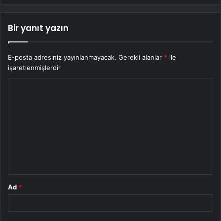
Bir yanıt yazın
E-posta adresiniz yayınlanmayacak.
Gerekli alanlar
*
ile
işaretlenmişlerdir
Y
o
r
u
m
*
Ad
*