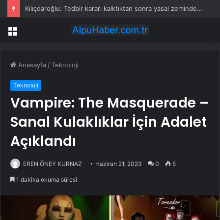
Kılıçdaroğlu: Tedbir kararı kalktıktan sonra yasal zeminde kurultay olur
Menü
Anasayfa
/
Teknoloji
Teknoloji
Vampire: The Masquerade –
Sanal Kulaklıklar İçin Adalet
Açıklandı
EREN ÖNEY KURNAZ
Haziran 21, 2023
0
5
1 dakika okuma süresi