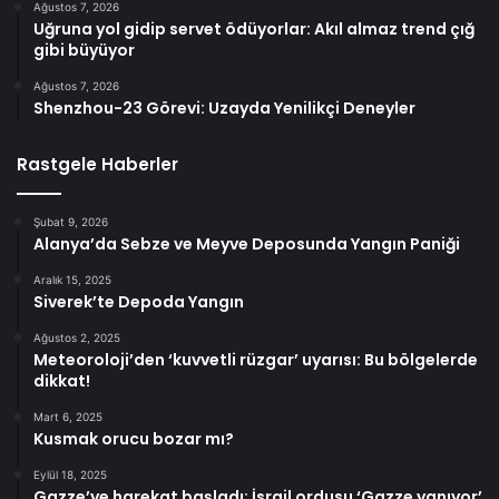
Ağustos 7, 2026
Uğruna yol gidip servet ödüyorlar: Akıl almaz trend çığ
gibi büyüyor
Ağustos 7, 2026
Shenzhou-23 Görevi: Uzayda Yenilikçi Deneyler
Rastgele Haberler
Şubat 9, 2026
Alanya’da Sebze ve Meyve Deposunda Yangın Paniği
Aralık 15, 2025
Siverek’te Depoda Yangın
Ağustos 2, 2025
Meteoroloji’den ‘kuvvetli rüzgar’ uyarısı: Bu bölgelerde
dikkat!
Mart 6, 2025
Kusmak orucu bozar mı?
Eylül 18, 2025
Gazze’ye harekat başladı: İsrail ordusu ‘Gazze yanıyor’