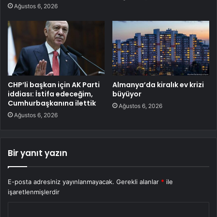
Ağustos 6, 2026
CHP’li başkan için AK Parti
Almanya’da kiralık ev krizi
iddiası: İstifa edeceğim,
büyüyor
Cumhurbaşkanına ilettik
Ağustos 6, 2026
Ağustos 6, 2026
Bir yanıt yazın
E-posta adresiniz yayınlanmayacak.
Gerekli alanlar
*
ile
işaretlenmişlerdir
Y