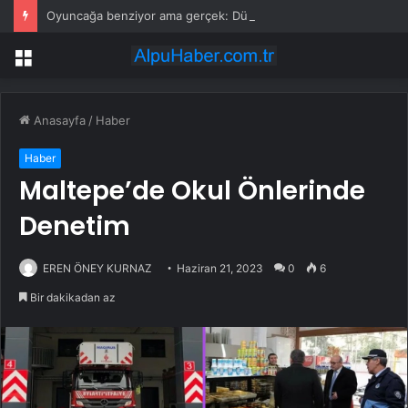
Oyuncağa benziyor ama gerçek: Dünyanın en küçük atı seçildi
Menü
Anasayfa
/
Haber
Haber
Maltepe’de Okul Önlerinde
Denetim
EREN ÖNEY KURNAZ
Haziran 21, 2023
0
6
Bir dakikadan az