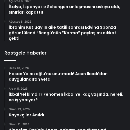
Ağustos 8, 2026
İtalya, İspanya ile Schengen anlaşmasını askıya aldı,
sınırları kapattı!
Ağustos 8, 2026
İbrahim Kutluay’ın aile tatili sonrası Edvina Sponza
görüntülendi! Bengü’nün “Karma” paylaşımı dikkat
çekti
Rastgele Haberler
Ocak 18, 2026
Hasan Yalnızoğlu’nu unutmadı! Acun Ilıcalı’dan
duygulandıran vefa
Aralık 5, 2025
İkbal Yel kimdir? Fenomen İkbal Yel kaç yaşında, nereli,
ne iş yapıyor?
Nisan 23, 2026
Kayakçılar Anıldı
Nisan 21, 2024