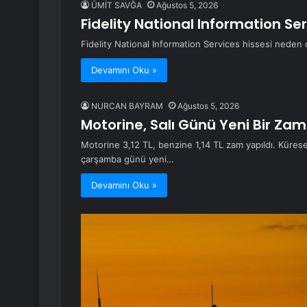
ÜMİT SAVĞA
Ağustos 5, 2026
Fidelity National Information Se
Fidelity National Information Services hissesi neden
Devamını Oku »
NURCAN BAYRAM
Ağustos 5, 2026
Motorine, Salı Günü Yeni Bir 
Motorine 3,12 TL, benzine 1,14 TL zam yapıldı. Küresel 
çarşamba günü yeni…
Devamını Oku »