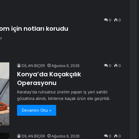
0
0
om için notları korudu
u
DİLAN BİÇER
Ağustos 6, 2026
0
0
Konya’da Kaçakçılık
Operasyonu
Karatay'da ruhsatsız üretim yapan iş yeri sahibi
gözaltına alındı, binlerce kaçak ürün ele geçirildi.
Devamını Oku »
DİLAN BİÇER
Ağustos 6, 2026
0
0