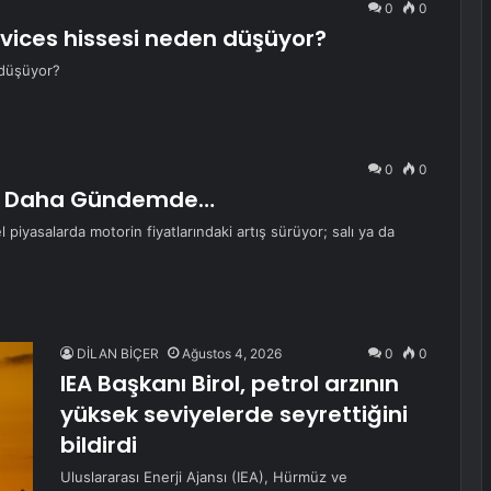
0
0
rvices hissesi neden düşüyor?
 düşüyor?
0
0
Zam Daha Gündemde…
piyasalarda motorin fiyatlarındaki artış sürüyor; salı ya da
DİLAN BİÇER
Ağustos 4, 2026
0
0
IEA Başkanı Birol, petrol arzının
yüksek seviyelerde seyrettiğini
bildirdi
Uluslararası Enerji Ajansı (IEA), Hürmüz ve