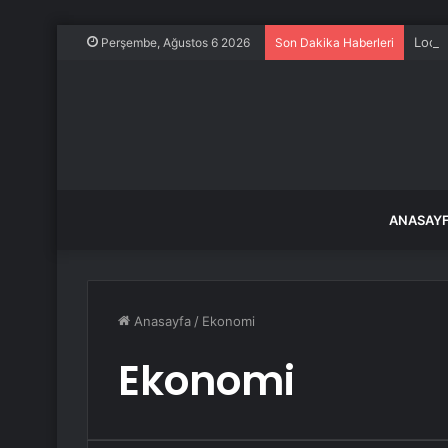
Lockh
Perşembe, Ağustos 6 2026
Son Dakika Haberleri
ANASAY
Anasayfa
/
Ekonomi
Ekonomi