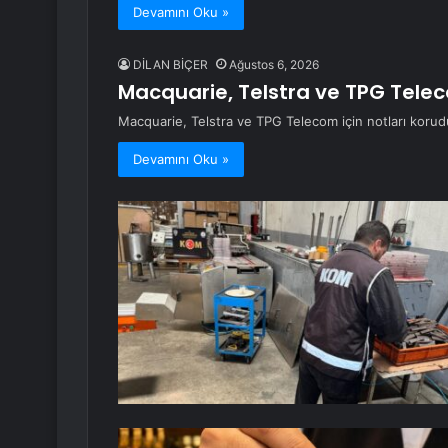
Devamını Oku »
DİLAN BİÇER
Ağustos 6, 2026
Macquarie, Telstra ve TPG Telec
Macquarie, Telstra ve TPG Telecom için notları korud
Devamını Oku »