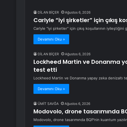
DİLAN BİÇER
Ağustos 6, 2026
Carlyle “iyi şirketler” için çıkış k
Carlyle "iyi şirketler" için çıkış koşullarının iyileştiğini
Devamını Oku »
DİLAN BİÇER
Ağustos 6, 2026
Lockheed Martin ve Donanma yap
test etti
Lockheed Martin ve Donanma yapay zeka denizaltı tesp
Devamını Oku »
ÜMİT SAVĞA
Ağustos 6, 2026
Modovolo, drone tasarımında BQ
Modovolo, drone tasarımında BQP’nin kuantum yazılım