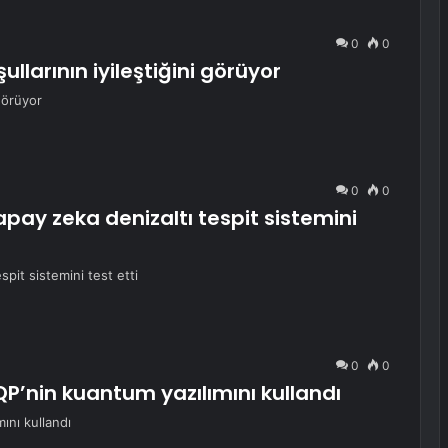
0
0
oşullarının iyileştiğini görüyor
 görüyor
0
0
ay zeka denizaltı tespit sistemini
it sistemini test etti
0
0
P’nin kuantum yazılımını kullandı
ını kullandı