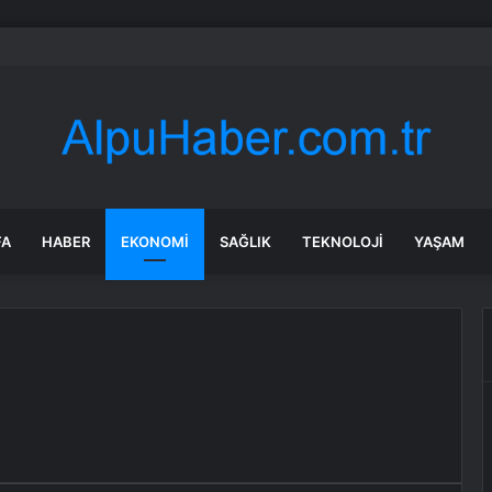
eed Martin ve Donanma yapay zeka denizaltı tespit sistemini test etti
FA
HABER
EKONOMI
SAĞLIK
TEKNOLOJI
YAŞAM