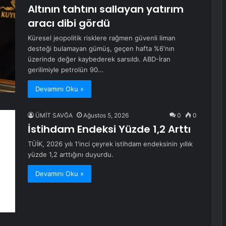
Altının tahtını sallayan yatırım
aracı dibi gördü
Küresel jeopolitik risklere rağmen güvenli liman
desteği bulamayan gümüş, geçen hafta %6'nın
üzerinde değer kaybederek sarsıldı. ABD-İran
gerilimiyle petrolün 90…
Devamını Oku »
ÜMİT SAVĞA
Ağustos 5, 2026
0
0
İstihdam Endeksi Yüzde 1,2 Arttı
TÜİK, 2026 yılı 1'inci çeyrek istihdam endeksinin yıllık
yüzde 1,2 arttığını duyurdu.
Devamını Oku »