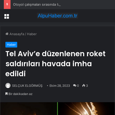
Otoyol çalışmaları sırasında tam 22 bin torba altın çıkarıldı
Menü
Anasayfa
/
Haber
Haber
Tel Aviv’e düzenlenen roket
saldırıları havada imha
edildi
SELÇUK ELGÖRMÜŞ
Ekim 28, 2023
0
3
Bir dakikadan az