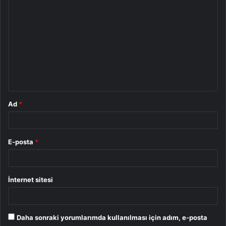
Y
o
r
u
m
*
Ad
*
E-posta
*
İnternet sitesi
Daha sonraki yorumlarımda kullanılması için adım, e-posta