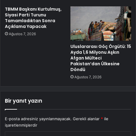
TBMM Başkanı Kurtulmuş,
Siyasi Parti Turunu
Tamamladıktan Sonra
Açıklama Yapacak
Ağustos 7, 2026
Uluslararası Göç Örgütü: 15
Ayda 1,6 Milyonu Aşkın
Afgan Mülteci
Pakistan’dan Ülkesine
Döndü
Ağustos 7, 2026
Bir yanıt yazın
E-posta adresiniz yayınlanmayacak.
Gerekli alanlar
*
ile
işaretlenmişlerdir