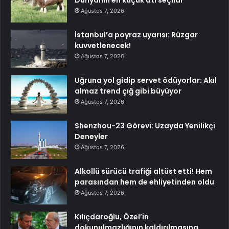
Dünyanın en küçük atı seçildi
Ağustos 7, 2026
İstanbul’a poyraz uyarısı: Rüzgar
kuvvetlenecek!
Ağustos 7, 2026
Uğruna yol gidip servet ödüyorlar: Akıl
almaz trend çığ gibi büyüyor
Ağustos 7, 2026
Shenzhou-23 Görevi: Uzayda Yenilikçi
Deneyler
Ağustos 7, 2026
Alkollü sürücü trafiği altüst etti! Hem
parasından hem de ehliyetinden oldu
Ağustos 7, 2026
Kılıçdaroğlu, Özel’in
dokunulmazlığının kaldırılmasına