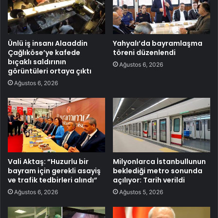
Ünlü iş insanı Alaaddin
Yahyalı’da bayramlaşma
Çağlıköse’ye kafede
töreni düzenlendi
bıçaklı saldırının
Ağustos 6, 2026
görüntüleri ortaya çıktı
Ağustos 6, 2026
Vali Aktaş: “Huzurlu bir
Milyonlarca İstanbullunun
bayram için gerekli asayiş
beklediği metro sonunda
ve trafik tedbirleri alındı”
açılıyor: Tarih verildi
Ağustos 6, 2026
Ağustos 5, 2026