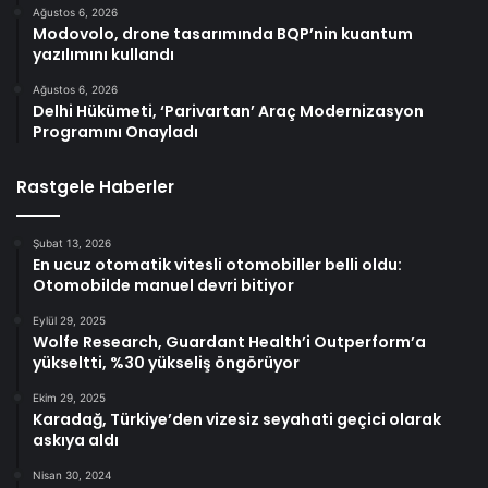
Ağustos 6, 2026
Modovolo, drone tasarımında BQP’nin kuantum
yazılımını kullandı
Ağustos 6, 2026
Delhi Hükümeti, ‘Parivartan’ Araç Modernizasyon
Programını Onayladı
Rastgele Haberler
Şubat 13, 2026
En ucuz otomatik vitesli otomobiller belli oldu:
Otomobilde manuel devri bitiyor
Eylül 29, 2025
Wolfe Research, Guardant Health’i Outperform’a
yükseltti, %30 yükseliş öngörüyor
Ekim 29, 2025
Karadağ, Türkiye’den vizesiz seyahati geçici olarak
askıya aldı
Nisan 30, 2024