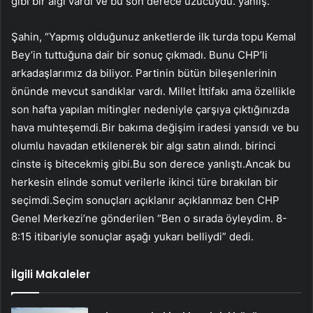
gibi bir algı vardı ve bu son derece üzücüydü. yanlış.”
Şahin, “Yapmış olduğunuz anketlerde ilk turda topu Kemal
Bey’in tuttuğuna dair bir sonuç çıkmadı. Bunu CHP’li
arkadaşlarımız da biliyor. Partinin bütün bileşenlerinin
önünde mevcut sandıklar vardı. Millet İttifakı ama özellikle
son hafta yapılan mitingler nedeniyle çarşıya çıktığınızda
hava muhteşemdi.Bir bakıma değişim iradesi yansıdı ve bu
olumlu havadan etkilenerek bir algı satın alındı. birinci
cinste iş bitecekmiş gibi.Bu son derece yanlıştı.Ancak bu
herkesin elinde somut verilerle ikinci türe bırakılan bir
seçimdi.Seçim sonuçları açıklanır açıklanmaz ben CHP
Genel Merkezi’ne gönderilen “Ben o sırada öyleydim. 8-
8:15 itibariyle sonuçlar aşağı yukarı belliydi” dedi.
İlgili Makaleler