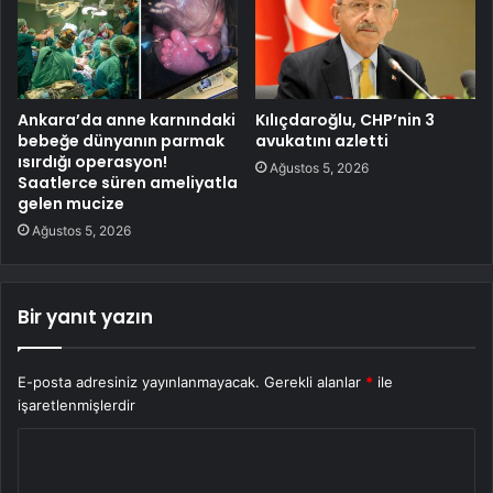
Ankara’da anne karnındaki
Kılıçdaroğlu, CHP’nin 3
bebeğe dünyanın parmak
avukatını azletti
ısırdığı operasyon!
Ağustos 5, 2026
Saatlerce süren ameliyatla
gelen mucize
Ağustos 5, 2026
Bir yanıt yazın
E-posta adresiniz yayınlanmayacak.
Gerekli alanlar
*
ile
işaretlenmişlerdir
Y
o