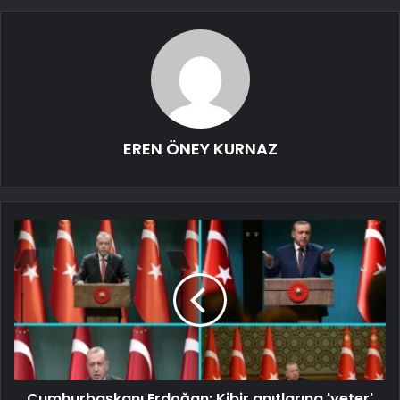
EREN ÖNEY KURNAZ
Cumhurbaşkanı Erdoğan: Kibir anıtlarına 'yeter'