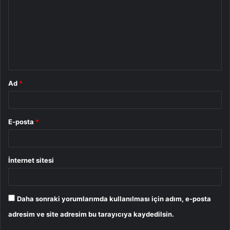
r
u
m
*
Ad
*
E-posta
*
İnternet sitesi
Daha sonraki yorumlarımda kullanılması için adım, e-posta
adresim ve site adresim bu tarayıcıya kaydedilsin.