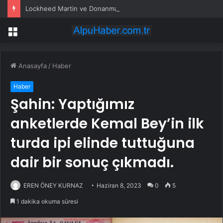
Lockheed Martin ve Donanma yapay zeka denizaltı tespit sistemini test etti
Menü
Anasayfa
/
Haber
Haber
Şahin: Yaptığımız
anketlerde Kemal Bey’in ilk
turda ipi elinde tuttuğuna
dair bir sonuç çıkmadı.
EREN ÖNEY KURNAZ
Haziran 8, 2023
0
5
1 dakika okuma süresi