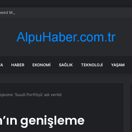
eed Martin ve Donanma yapay zeka denizaltı tespit sistemini test etti
FA
HABER
EKONOMI
SAĞLIK
TEKNOLOJI
YAŞAM
esine ‘Suudi Portföyü’ adı verildi
’ın genişleme