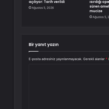
açılıyor: Tarih verildi
ısırdığı o
süren amel
Ağustos 5, 2026
mucize
Ağustos 5, 
Bir yanıt yazın
E-posta adresiniz yayınlanmayacak.
Gerekli alanlar
*
i
Y
o
r
u
m
*