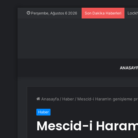
Lockh
Perşembe, Ağustos 6 2026
Son Dakika Haberleri
ANASAY
Anasayfa
/
Haber
/
Mescid-i Haram’ın genişleme proj
Haber
Mescid-i Haram