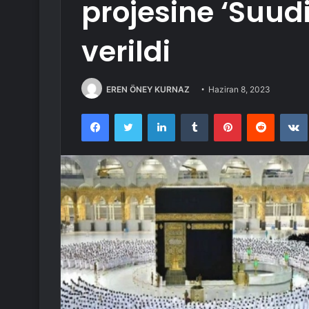
projesine ‘Suudi
verildi
EREN ÖNEY KURNAZ
Haziran 8, 2023
Facebook
Twitter
LinkedIn
Tumblr
Pinterest
Reddit