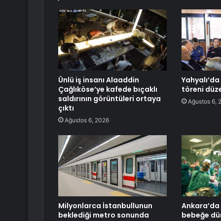
Ünlü iş insanı Alaaddin
Yahyalı’d
Çağlıköse’ye kafede bıçaklı
töreni düz
saldırının görüntüleri ortaya
Ağustos 6, 
çıktı
Ağustos 6, 2026
Milyonlarca İstanbullunun
Ankara’da 
beklediği metro sonunda
bebeğe dü