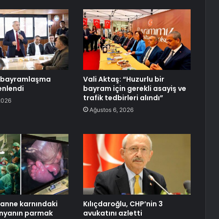
a bayramlaşma
Vali Aktaş: “Huzurlu bir
enlendi
bayram için gerekli asayiş ve
trafik tedbirleri alındı”
2026
Ağustos 6, 2026
anne karnındaki
Kılıçdaroğlu, CHP’nin 3
nyanın parmak
avukatını azletti