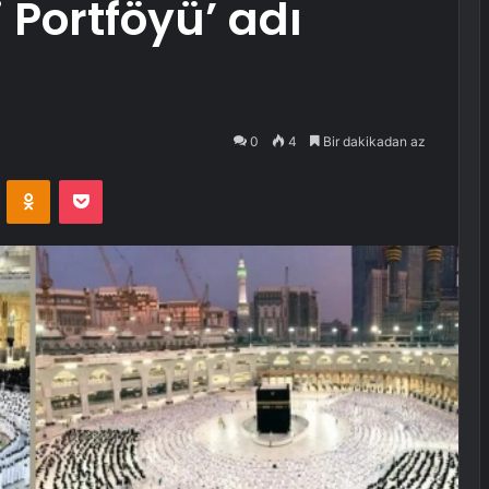
 Portföyü’ adı
0
4
Bir dakikadan az
VKontakte
Odnoklassniki
Pocket