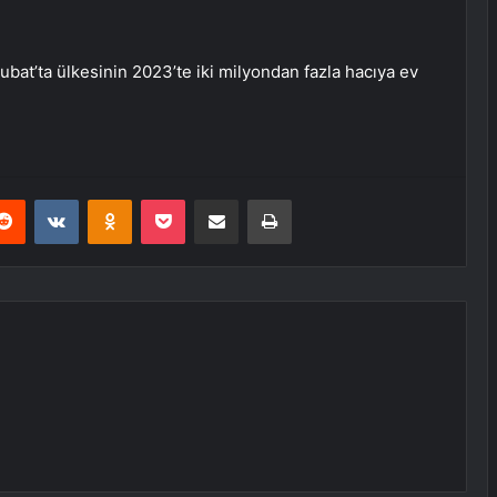
bat’ta ülkesinin 2023’te iki milyondan fazla hacıya ev
erest
Reddit
VKontakte
Odnoklassniki
Pocket
E-Posta ile paylaş
Yazdır