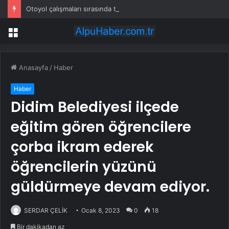
Otoyol çalışmaları sırasında tam 22 bin torba altın çıkarıldı
Menü
Anasayfa
/
Haber
Haber
Didim Belediyesi ilçede
eğitim gören öğrencilere
çorba ikram ederek
öğrencilerin yüzünü
güldürmeye devam ediyor.
SERDAR ÇELİK
Ocak 8, 2023
0
18
Bir dakikadan az