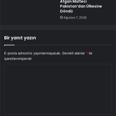
Afgan Mülteci
Pakistan’dan Ülkesine
Döndü
Ağustos 7, 2026
Bir yanıt yazın
E-posta adresiniz yayınlanmayacak.
Gerekli alanlar
*
ile
işaretlenmişlerdir
Y
o
r
u
m
*