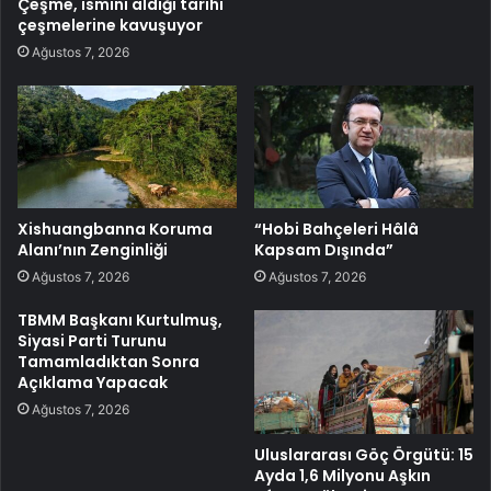
Çeşme, ismini aldığı tarihi
çeşmelerine kavuşuyor
Ağustos 7, 2026
Xishuangbanna Koruma
“Hobi Bahçeleri Hâlâ
Alanı’nın Zenginliği
Kapsam Dışında”
Ağustos 7, 2026
Ağustos 7, 2026
TBMM Başkanı Kurtulmuş,
Siyasi Parti Turunu
Tamamladıktan Sonra
Açıklama Yapacak
Ağustos 7, 2026
Uluslararası Göç Örgütü: 15
Ayda 1,6 Milyonu Aşkın