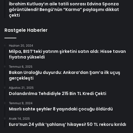
İbrahim Kutluay’ın aile tatili sonrası Edvina Sponza
görüntülendi! Bengü’nün “Karma” paylaşımı dikkat
çekti
Rastgele Haberler
Haziran 20, 2024
Milpa, BIST’teki yatırım şirketini satın aldı: Hisse tavan
fiyatına yükseldi
Temmuz 6, 2025
Bakan Uraloğlu duyurdu: Ankara’dan Şam’a ilk uçuş
gerçekleşti
Ağustos 21, 2025
Dolandırılma Tehdidiyle 215 Bin TL Kredi Çekti
Temmuz 9, 2024
Mısırlı sahte şeyhler 8 yaşındaki çocuğu öldürdü
Aralık 14, 2025
Euro’nun 24 yıllık ‘şahlanış’ hikayesi! 50 TL rekoru kırıldı