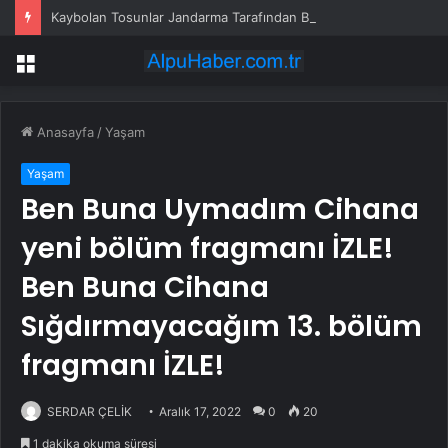
Kaybolan Tosunlar Jandarma Tarafından Bulundu
Menü
Anasayfa
/
Yaşam
Yaşam
Ben Buna Uymadım Cihana
yeni bölüm fragmanı İZLE!
Ben Buna Cihana
Sığdırmayacağım 13. bölüm
fragmanı İZLE!
SERDAR ÇELİK
Aralık 17, 2022
0
20
1 dakika okuma süresi