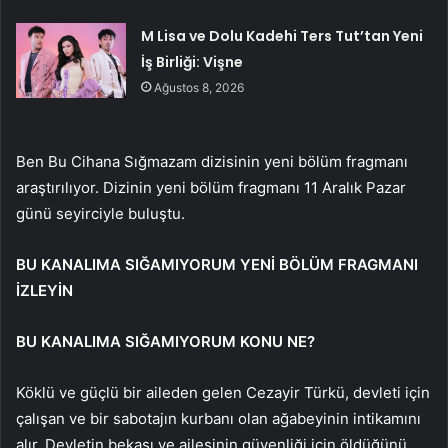
M Lisa ve Dolu Kadehi Ters Tut’tan Yeni
İş Birliği: Vişne
Ağustos 8, 2026
Ben Bu Cihana Sığmazam dizisinin yeni bölüm fragmanı
araştırılıyor. Dizinin yeni bölüm fragmanı 11 Aralık Pazar
günü seyirciyle buluştu.
BU KANALIMA SIĞAMIYORUM YENİ BÖLÜM FRAGMANI
İZLEYİN
BU KANALIMA SIĞAMIYORUM KONU NE?
Köklü ve güçlü bir aileden gelen Cezayir Türkü, devleti için
çalışan ve bir sabotajın kurbanı olan ağabeyinin intikamını
alır. Devletin bekası ve ailesinin güvenliği için öldüğünü