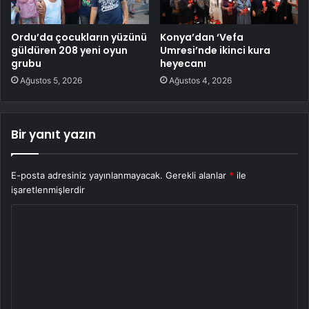
Ordu’da çocukların yüzünü
Konya’dan ‘Vefa
güldüren 208 yeni oyun
Umresi’nde ikinci kura
grubu
heyecanı
Ağustos 5, 2026
Ağustos 4, 2026
Bir yanıt yazın
E-posta adresiniz yayınlanmayacak.
Gerekli alanlar
*
ile
işaretlenmişlerdir
Y
o
r
u
m