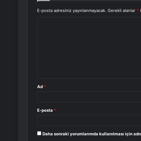
E-posta adresiniz yayınlanmayacak.
Gerekli alanlar
*
i
Y
o
r
u
m
*
Ad
*
E-posta
*
Daha sonraki yorumlarımda kullanılması için adı