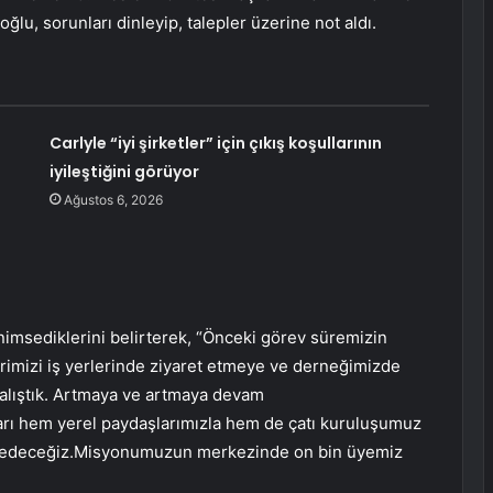
ğlu, sorunları dinleyip, talepler üzerine not aldı.
Carlyle “iyi şirketler” için çıkış koşullarının
iyileştiğini görüyor
Ağustos 6, 2026
msediklerini belirterek, “Önceki görev süremizin
erimizi iş yerlerinde ziyaret etmeye ve derneğimizde
çalıştık. Artmaya ve artmaya devam
arı hem yerel paydaşlarımızla hem de çatı kuruluşumuz
am edeceğiz.Misyonumuzun merkezinde on bin üyemiz