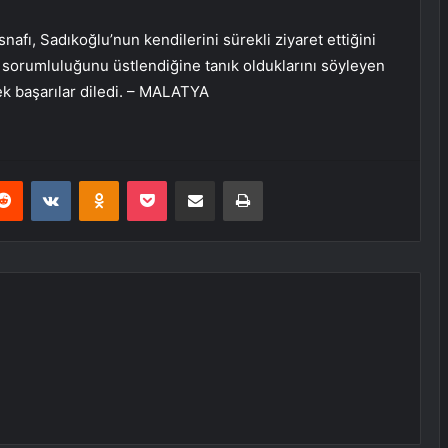
fı, Sadıkoğlu’nun kendilerini sürekli ziyaret ettiğini
sorumluluğunu üstlendiğine tanık olduklarını söyleyen
ek başarılar diledi. – MALATYA
erest
Reddit
VKontakte
Odnoklassniki
Pocket
E-Posta ile paylaş
Yazdır