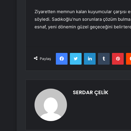
Ziyaretten memnun kalan kuyumcular çarşısı esna
söyledi. Sadıkoğlu’nun sorunlara çözüm bulma 
esnaf, yeni dönemin güzel geçeceğini belirter
Facebook
Twitter
LinkedIn
Tumblr
Pint
Paylaş
SERDAR ÇELİK