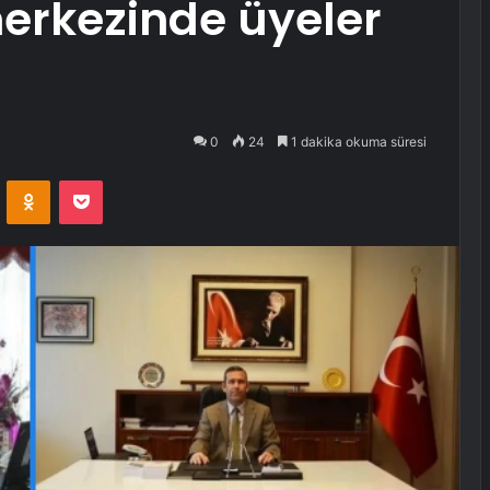
erkezinde üyeler
0
24
1 dakika okuma süresi
VKontakte
Odnoklassniki
Pocket