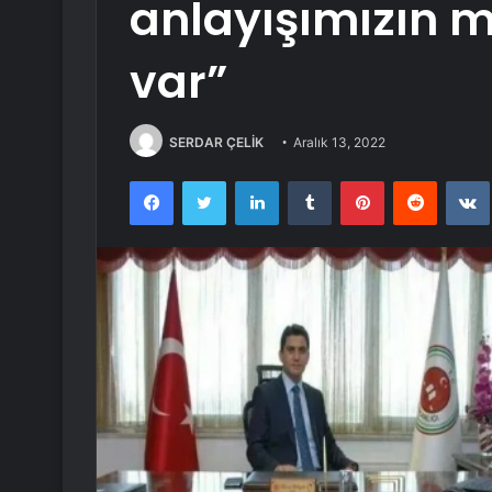
anlayışımızın m
var”
SERDAR ÇELİK
Aralık 13, 2022
Facebook
Twitter
LinkedIn
Tumblr
Pinterest
Reddit