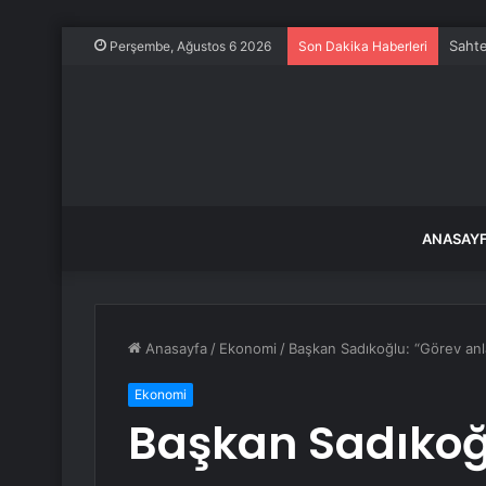
Sahte
Perşembe, Ağustos 6 2026
Son Dakika Haberleri
ANASAY
Anasayfa
/
Ekonomi
/
Başkan Sadıkoğlu: “Görev anl
Ekonomi
Başkan Sadıkoğ