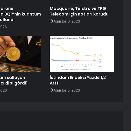
 drone
Macquarie, Telstra ve TPG
da BQP’nin kuantum
Telecom için notları korudu
kullandı
Ağustos 6, 2026
2026
tını sallayan
İstihdam Endeksi Yüzde 1,2
cı dibi gördü
Arttı
2026
Ağustos 5, 2026