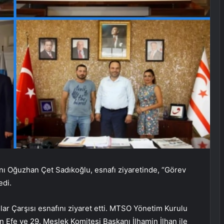
ı Oğuzhan Çet Sadıkoğlu, esnafı ziyaretinde, “Görev
edi.
r Çarşısı esnafını ziyaret etti. MTSO Yönetim Kurulu
fe ve 29. Meslek Komitesi Başkanı İlhamin İlhan ile