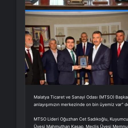
Malatya Ticaret ve Sanayi Odası (MTSO) Başkan
anlayışımızın merkezinde on bin üyemiz var” d
MTSO Lideri Oğuzhan Cet Sadıkoğlu, Kuyumcula
Üyesi Mahmuthan Kasap, Meclis Üyesi Memnun E