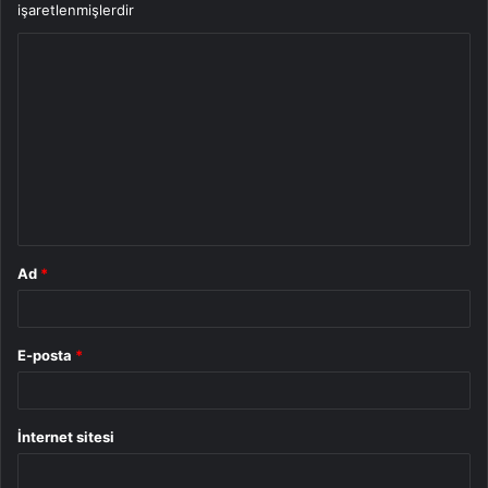
işaretlenmişlerdir
Y
o
r
u
m
*
Ad
*
E-posta
*
İnternet sitesi