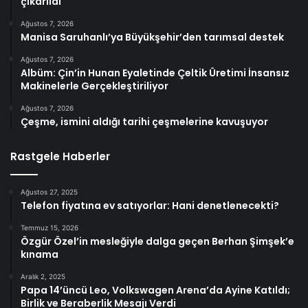
çıkarıldı
Ağustos 7, 2026
Manisa Saruhanlı’ya Büyükşehir’den tarımsal destek
Ağustos 7, 2026
Albüm: Çin’in Hunan Eyaletinde Çeltik Üretimi İnsansız
Makinelerle Gerçekleştiriliyor
Ağustos 7, 2026
Çeşme, ismini aldığı tarihi çeşmelerine kavuşuyor
Rastgele Haberler
Ağustos 27, 2025
Telefon fiyatına ev satıyorlar: Hani denetlenecekti?
Temmuz 15, 2026
Özgür Özel’in mesleğiyle dalga geçen Berhan Şimşek’e
kınama
Aralık 2, 2025
Papa 14’üncü Leo, Volkswagen Arena’da Ayine Katıldı;
Birlik ve Beraberlik Mesajı Verdi