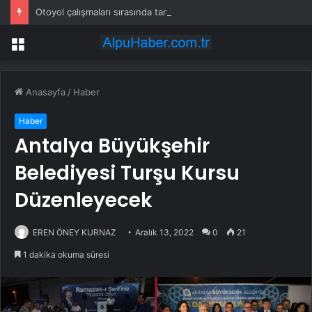
Otoyol çalışmaları sırasında tam 22 bin torba altın çıkarıldı
Menü
Anasayfa
/
Haber
Haber
Antalya Büyükşehir
Belediyesi Turşu Kursu
Düzenleyecek
EREN ÖNEY KURNAZ
Aralık 13, 2022
0
21
1 dakika okuma süresi