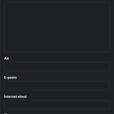
Y
o
r
u
m
*
Ad
*
E-posta
*
İnternet sitesi