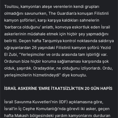
Touitou, kamyonları ateşe verenlerin kendi grupları
olmadığını savunurken, The Guardian’a konuşan Filistinli
kamyon şoförleri, karşı karşıya kaldıkları sahnelerin
‘barbarca olduğunu’ anlattı, konvoya eskortluk eden İsrail
askerlerinin müdahale etmek için hiçbir şey yapmadığını
belirtti. Geçen hafta Tarqumiya kontrol noktasında saldırıya
uğrayanlardan 26 yaşındaki Filistinli kamyon şoförü Yezid
El Zubi, “Yerleşimciler ve ordu arasında tam işbirliği var.
Ordunun bize hiçbir koruma sağlamaması karşısında şok
olduk, şaşırdık. Oradaydılar, ne olduğunu izliyorlardı. Ordu,
yerleşimcilerin hizmetindeydi” diye konuştu.
İSRAİL ASKERİNE ‘EMRE İTAATSİZLİK’TEN 20 GÜN HAPİS
İsrail Savunma Kuvvetleri’nin (IDF) açıklamasına göre,
İsrail’in İç Cephe Komutanlığı’nda görevli iki asker, geçen
hafta Makash bölgesindeki yardım kamyonlarını durduran