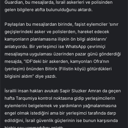
Guardian, bu mesajlarda, İsrail askerleri ve polisinden
gelen bilgilere atıfta bulunulduğunu aktardı.
Paylaşılan bu mesajlardan birinde, faşist eylemciler ‘sınır
geçişlerindeki asker ve polislerden, hareket edecek
kamyonların planlamasına ilişkin ön bilgi aldıklarını’
anlatıyordu. Bir yerleşimci ise WhatsApp çevrimiçi
mesajlaşma uygulaması üzerinden pazar günü gönderdiği
mesajda, “IDF’deki bir askerden, kamyonları Ofra’nın
(yerleşim) önünden Bitin’e (Filistin köyü) götürdükleri
bilgisini aldım” diye yazdı.
İsrailli insan hakları avukatı Sapir Sluzker Amran da geçen
hafta Tarqumiya kontrol noktasına gidip yerleşimcilerin
eylemlerini belgelemek ve yardımların yağmalanmasına
engel olmak istediğini ama bir yerleşimci tarafında darp
edildiğini, İsrail güvenlik güçlerinin ise bunun karşısında
hiçbir şey yapmadığını anlattı.