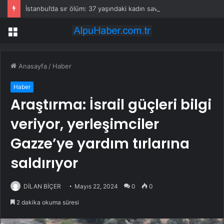
İstanbul’da sır ölüm: 37 yaşındaki kadın savcının evinde ölü bulundu!
Menü
Anasayfa
/
Haber
Haber
Araştırma: İsrail güçleri bilgi
veriyor, yerleşimciler
Gazze’ye yardım tırlarına
saldırıyor
DİLAN BİÇER
Mayıs 22, 2024
0
0
2 dakika okuma süresi