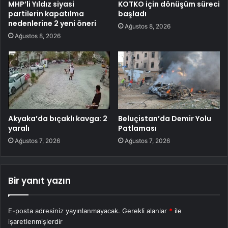
MHP’li Yıldız siyasi
KOTKO için dönüşüm süreci
partilerin kapatılma
başladı
nedenlerine 2 yeni öneri
Ağustos 8, 2026
Ağustos 8, 2026
Akyaka’da bıçaklı kavga: 2
Beluçistan’da Demir Yolu
yaralı
Patlaması
Ağustos 7, 2026
Ağustos 7, 2026
Bir yanıt yazın
E-posta adresiniz yayınlanmayacak.
Gerekli alanlar
*
ile
işaretlenmişlerdir