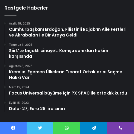
Rastgele Haberler
Aralık 19, 2025
Cumhurbaşkanı Erdoğan, Filistinli Rajab’ın Aile Fertleri
ve Akrabaları ile Bir Araya Geldi
Temmuz 1, 2026
Siirt’te bıçaklı cinayet: Komşu sanıkları hakim
karşısında
Ağustos 8, 2025
Kremlin: Egemen Ülkelerin Ticaret Ortaklarını Seçme
Hakkı Var
Mart 15, 2024
Focus Universal büyüme için PX SPAC ile ortaklık kurdu
Eylül 15, 2023
Dolar 27, Euro 29 lira sınırı
Facebook
Twitter
WhatsApp
Telegram
Viber