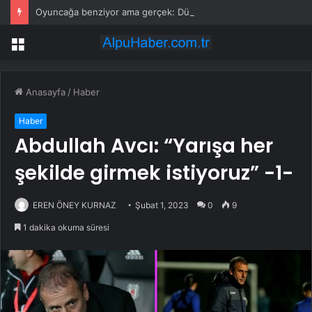
Oyuncağa benziyor ama gerçek: Dünyanın en küçük atı seçildi
Menü
Anasayfa
/
Haber
Haber
Abdullah Avcı: “Yarışa her
şekilde girmek istiyoruz” -1-
EREN ÖNEY KURNAZ
Şubat 1, 2023
0
9
1 dakika okuma süresi