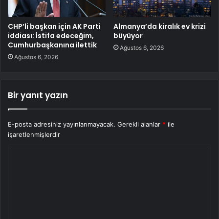
CHP’li başkan için AK Parti
Almanya’da kiralık ev krizi
iddiası: İstifa edeceğim,
büyüyor
Cumhurbaşkanına ilettik
Ağustos 6, 2026
Ağustos 6, 2026
Bir yanıt yazın
E-posta adresiniz yayınlanmayacak.
Gerekli alanlar
*
ile
işaretlenmişlerdir
Y
o
r
u
m