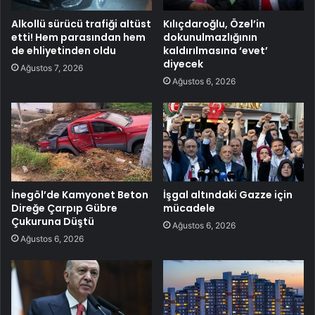
Alkollü sürücü trafiği altüst
Kılıçdaroğlu, Özel’in
etti! Hem parasından hem
dokunulmazlığının
de ehliyetinden oldu
kaldırılmasına ‘evet’
diyecek
Ağustos 7, 2026
Ağustos 6, 2026
İnegöl’de Kamyonet Beton
İşgal altındaki Gazze için
Direğe Çarpıp Gübre
mücadele
Çukuruna Düştü
Ağustos 6, 2026
Ağustos 6, 2026