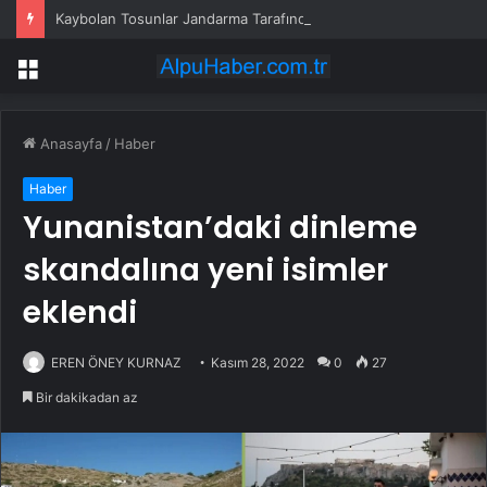
Kaybolan Tosunlar Jandarma Tarafından Bulundu
Menü
Anasayfa
/
Haber
Haber
Yunanistan’daki dinleme
skandalına yeni isimler
eklendi
EREN ÖNEY KURNAZ
Kasım 28, 2022
0
27
Bir dakikadan az