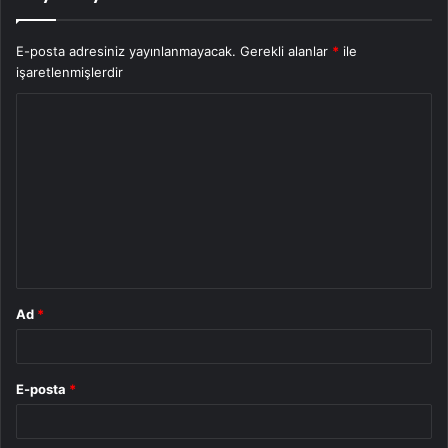
E-posta adresiniz yayınlanmayacak.
Gerekli alanlar
*
ile
işaretlenmişlerdir
Y
o
r
u
m
*
Ad
*
E-posta
*