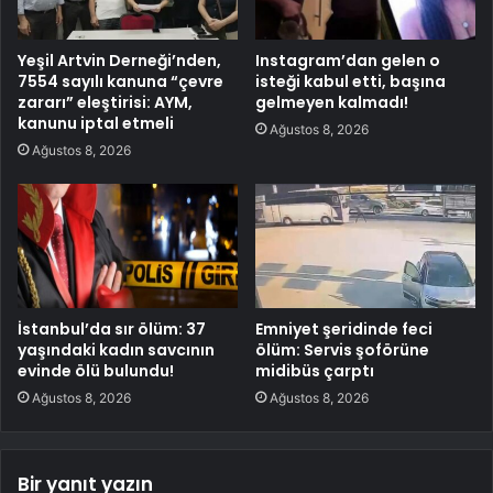
Yeşil Artvin Derneği’nden,
Instagram’dan gelen o
7554 sayılı kanuna “çevre
isteği kabul etti, başına
zararı” eleştirisi: AYM,
gelmeyen kalmadı!
kanunu iptal etmeli
Ağustos 8, 2026
Ağustos 8, 2026
İstanbul’da sır ölüm: 37
Emniyet şeridinde feci
yaşındaki kadın savcının
ölüm: Servis şoförüne
evinde ölü bulundu!
midibüs çarptı
Ağustos 8, 2026
Ağustos 8, 2026
Bir yanıt yazın