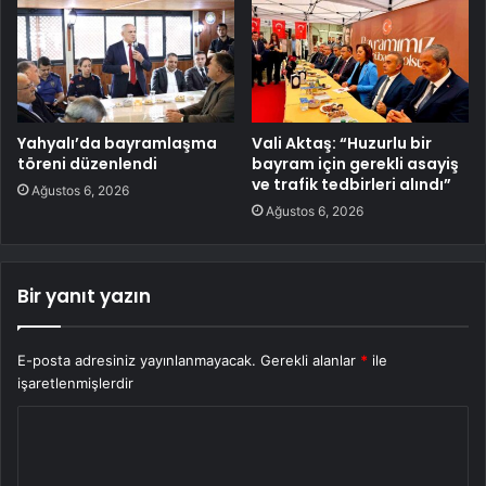
Yahyalı’da bayramlaşma
Vali Aktaş: “Huzurlu bir
töreni düzenlendi
bayram için gerekli asayiş
ve trafik tedbirleri alındı”
Ağustos 6, 2026
Ağustos 6, 2026
Bir yanıt yazın
E-posta adresiniz yayınlanmayacak.
Gerekli alanlar
*
ile
işaretlenmişlerdir
Y
o