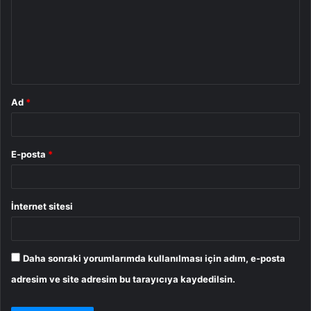
r
u
m
*
Ad
*
E-posta
*
İnternet sitesi
Daha sonraki yorumlarımda kullanılması için adım, e-posta
adresim ve site adresim bu tarayıcıya kaydedilsin.