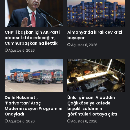
CHP’li başkan için AK Parti
Almanya’da kiralık ev krizi
iddiası: İstifa edeceğim,
büyüyor
Cumhurbaşkanına ilettik
Ağustos 6, 2026
Ağustos 6, 2026
Delhi Hükümeti,
Ünlü iş insanı Alaaddin
‘Parivartan’ Araç
Çağlıköse’ye kafede
Modernizasyon Programını
bıçaklı saldırının
Onayladı
görüntüleri ortaya çıktı
Ağustos 6, 2026
Ağustos 6, 2026