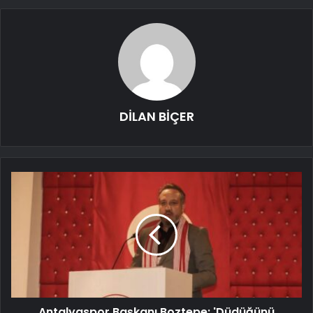
DİLAN BİÇER
Antalyaspor Başkanı Boztepe: 'Düdüğünü