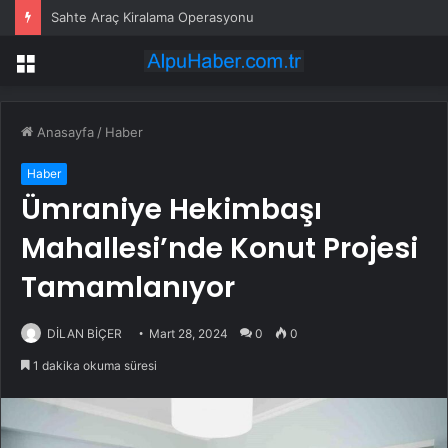
Sahte Araç Kiralama Operasyonu
Menü
Anasayfa
/
Haber
Haber
Ümraniye Hekimbaşı
Mahallesi’nde Konut Projesi
Tamamlanıyor
DİLAN BİÇER
Mart 28, 2024
0
0
1 dakika okuma süresi