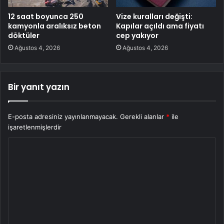
12 saat boyunca 250
Vize kuralları değişti:
kamyonla aralıksız beton
Kapılar açıldı ama fiyatı
döktüler
cep yakıyor
Ağustos 4, 2026
Ağustos 4, 2026
Bir yanıt yazın
E-posta adresiniz yayınlanmayacak.
Gerekli alanlar
*
ile
işaretlenmişlerdir
Y
o
r
u
m
*