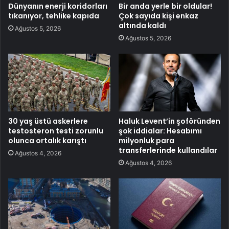
Dünyanın enerji koridorları
Bir anda yerle bir oldular!
tıkanıyor, tehlike kapıda
Çok sayıda kişi enkaz
altında kaldı
Ağustos 5, 2026
Ağustos 5, 2026
30 yaş üstü askerlere
Haluk Levent’in şoföründen
testosteron testi zorunlu
şok iddialar: Hesabımı
olunca ortalık karıştı
milyonluk para
transferlerinde kullandılar
Ağustos 4, 2026
Ağustos 4, 2026