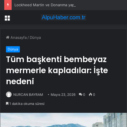
Lockheed Martin ve Donanma yapay zeka denizaltı tespit sistemini test etti
Menü
Anasayfa
/
Dünya
Dünya
Tüm başkenti bembeyaz
mermerle kapladılar: İşte
nedeni
NURCAN BAYRAM
Mayıs 23, 2026
0
0
1 dakika okuma süresi