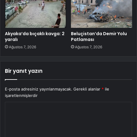
Akyaka’da bıçaklı kavga: 2
Beluçistan’da Demir Yolu
yaralı
Patlaması
Ağustos 7, 2026
Ağustos 7, 2026
Bir yanıt yazın
E-posta adresiniz yayınlanmayacak.
Gerekli alanlar
*
ile
işaretlenmişlerdir
Y
o
r
u