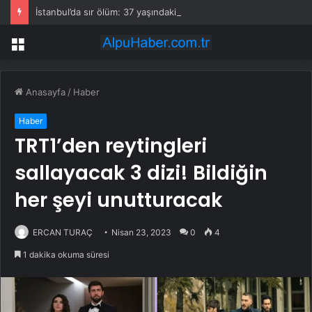
İstanbul’da sır ölüm: 37 yaşındaki kadın savcının evinde ölü bulundu!
Menü
Anasayfa
/
Haber
Haber
TRT1’den reytingleri
sallayacak 3 dizi! Bildiğin
her şeyi unutturacak
ERCAN TURAÇ
Nisan 23, 2023
0
4
1 dakika okuma süresi