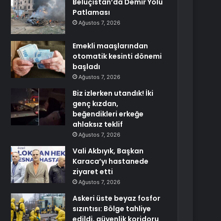
Beluçistan’da Demir Yolu
Patlaması
Ağustos 7, 2026
Emekli maaşlarından
otomatik kesinti dönemi
başladı
Ağustos 7, 2026
Biz izlerken utandık! İki
genç kızdan,
beğendikleri erkeğe
ahlaksız teklif
Ağustos 7, 2026
Vali Akbıyık, Başkan
Karaca’yı hastanede
ziyaret etti
Ağustos 7, 2026
Askeri üste beyaz fosfor
sızıntısı: Bölge tahliye
edildi, güvenlik koridoru