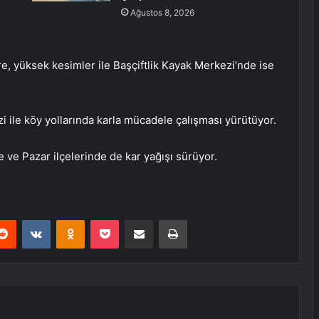
Ağustos 8, 2026
etre, yüksek kesimler ile Başçiftlik Kayak Merkezi’nde ise
zi ile köy yollarında karla mücadele çalışması yürütüyor.
e ve Pazar ilçelerinde de kar yağışı sürüyor.
erest
Reddit
VKontakte
Odnoklassniki
Pocket
E-Posta ile paylaş
Yazdır