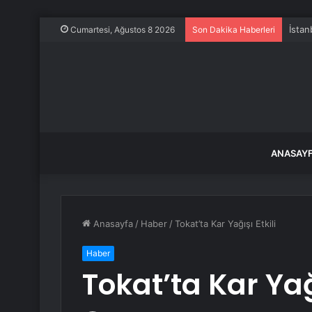
İstan
Cumartesi, Ağustos 8 2026
Son Dakika Haberleri
ANASAY
Anasayfa
/
Haber
/
Tokat’ta Kar Yağışı Etkili
Haber
Tokat’ta Kar Yağı