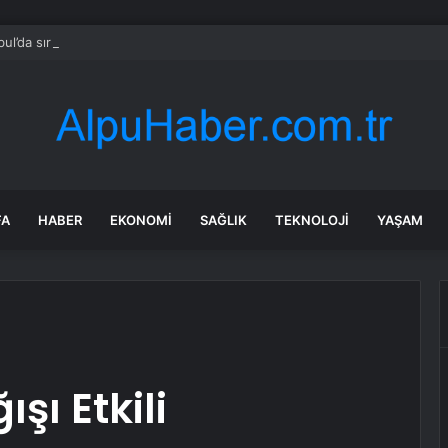
bul’da sır ölüm: 37 yaşındaki kadın savcının evinde ölü bulundu!
FA
HABER
EKONOMI
SAĞLIK
TEKNOLOJI
YAŞAM
şı Etkili