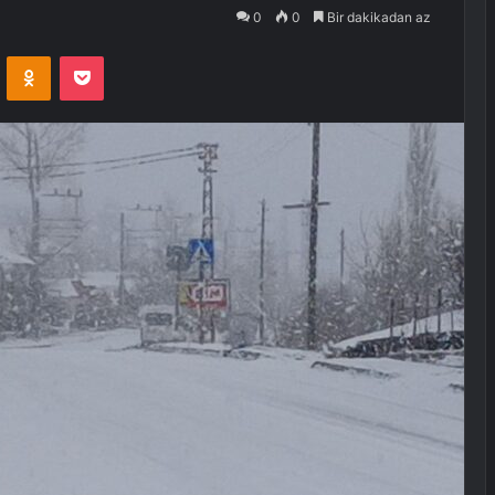
0
0
Bir dakikadan az
VKontakte
Odnoklassniki
Pocket