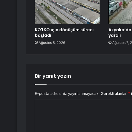
KOTKO için dönüşüm süreci
Akyaka’da 
başladı
yaralı
Ağustos 8, 2026
Ağustos 7, 
Bir yanıt yazın
E-posta adresiniz yayınlanmayacak.
Gerekli alanlar
*
i
Y
o
r
u