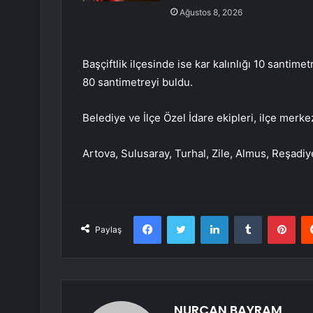
Ağustos 8, 2026
Başçiftlik ilçesinde ise kar kalınlığı 10 santim
80 santimetreyi buldu.
Belediye ve İlçe Özel İdare ekipleri, ilçe merke
Artova, Sulusaray, Turhal, Zile, Almus, Reşadiy
Facebook
Twitter
LinkedIn
Tumblr
Pint
Paylaş
NURCAN BAYRAM