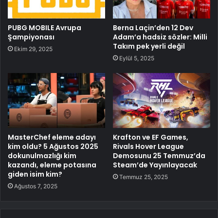
PUBG MOBILE Avrupa
Berna Laçin’den 12 Dev
Şampiyonası
Adam’a hadsiz sözler: Milli
Takım pek yerli değil
Ekim 29, 2025
Eylül 5, 2025
MasterChef eleme adayı
Krafton ve EF Games,
kim oldu? 5 Ağustos 2025
Rivals Hover League
dokunulmazlığı kim
Demosunu 25 Temmuz’da
kazandı, eleme potasına
Steam’de Yayınlayacak
giden isim kim?
Temmuz 25, 2025
Ağustos 7, 2025