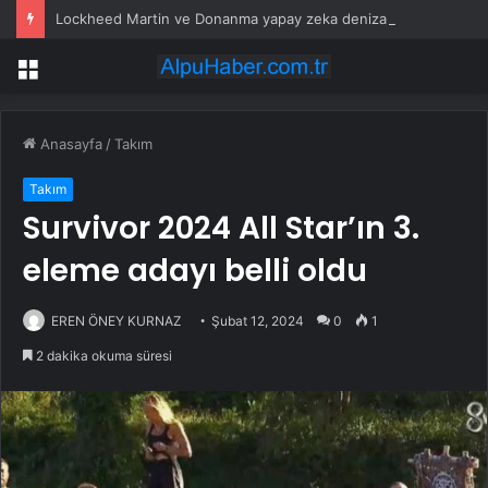
Lockheed Martin ve Donanma yapay zeka denizaltı tespit sistemini test etti
Menü
Anasayfa
/
Takım
Takım
Survivor 2024 All Star’ın 3.
eleme adayı belli oldu
EREN ÖNEY KURNAZ
Şubat 12, 2024
0
1
2 dakika okuma süresi