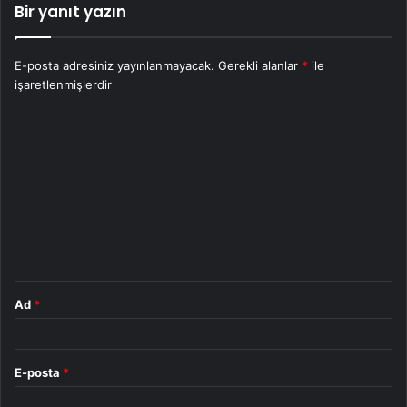
Bir yanıt yazın
E-posta adresiniz yayınlanmayacak.
Gerekli alanlar
*
ile
işaretlenmişlerdir
Y
o
r
u
m
*
Ad
*
E-posta
*