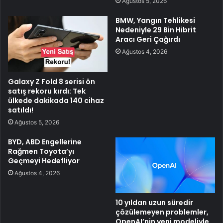
Ağustos 5, 2026
BMW, Yangın Tehlikesi
Nedeniyle 29 Bin Hibrit
Aracı Geri Çağırdı
Ağustos 4, 2026
Galaxy Z Fold 8 serisi ön
satış rekoru kırdı: Tek
ülkede dakikada 140 cihaz
satıldı!
Ağustos 5, 2026
BYD, ABD Engellerine
Rağmen Toyota’yı
Geçmeyi Hedefliyor
Ağustos 4, 2026
10 yıldan uzun süredir
çözülemeyen problemler,
OpenAI’nin yeni modeliyle