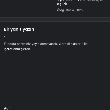
aşıldı
Ağustos 4, 2026
Bir yanıt yazın
E-posta adresiniz yayınlanmayacak.
Gerekli alanlar
*
ile
işaretlenmişlerdir
Y
o
r
u
m
*
Ad
*