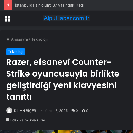
İstanbul’da sır ölüm: 37 yaşındaki kadın savcının evinde ölü bulundu!
Menü
Anasayfa
/
Teknoloji
Teknoloji
Razer, efsanevi Counter-
Strike oyuncusuyla birlikte
geliştirdiği yeni klavyesini
tanıttı
DİLAN BİÇER
Kasım 2, 2025
0
0
1 dakika okuma süresi