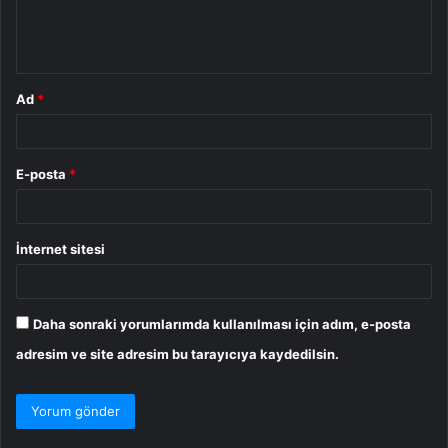
m
*
Ad
*
E-posta
*
İnternet sitesi
Daha sonraki yorumlarımda kullanılması için adım, e-posta
adresim ve site adresim bu tarayıcıya kaydedilsin.