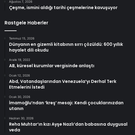
Ağustos 7, 2026
Çeşme, ismini aldığı tarihi çeşmelerine kavuşuyor
Rastgele Haberler
Temmuz 15, 2026
Dünyanın en gizemli kitabının sırrı çözüldü: 600 yıllık
hayalet dili okudu
Aralık 19, 2022
AB, küresel kurumlar vergisinde anlaştı
Ocak 12, 2026
Abd, Vatandaşlarından Venezuela’yı Derhal Terk
Etmelerini İstedi
Ocak 30, 2026
İmamoğlu’ndan ‘kreş’ mesajı: Kendi çocuklarınızdan
utanın
Haziran 30, 2026
Reha Muhtar’ın kızı Ayşe Nazlı’dan babasına duygusal
veda