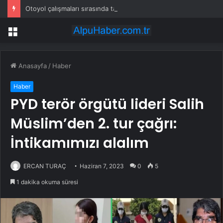
Otoyol çalışmaları sırasında tam 22 bin torba altın çıkarıldı
Menü
Anasayfa
/
Haber
Haber
PYD terör örgütü lideri Salih
Müslim’den 2. tur çağrı:
İntikamımızı alalım
ERCAN TURAÇ
Haziran 7, 2023
0
5
1 dakika okuma süresi