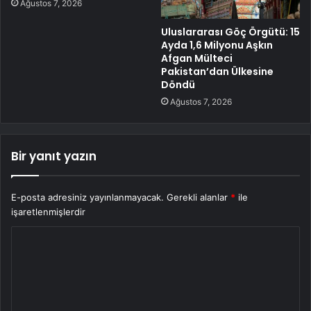
Ağustos 7, 2026
Uluslararası Göç Örgütü: 15
Ayda 1,6 Milyonu Aşkın
Afgan Mülteci
Pakistan’dan Ülkesine
Döndü
Ağustos 7, 2026
Bir yanıt yazın
E-posta adresiniz yayınlanmayacak.
Gerekli alanlar
*
ile
işaretlenmişlerdir
Y
o
r
u