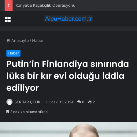
Konya’da Kaçakçılık Operasyonu
Menü
Anasayfa
/
Haber
Haber
Putin’in Finlandiya sınırında
lüks bir kır evi olduğu iddia
ediliyor
SERDAR ÇELİK
Ocak 31, 2024
0
2
2 dakika okuma süresi