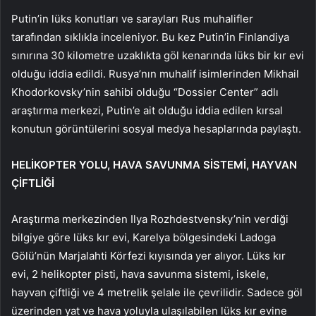
Putin’in lüks konutları ve sarayları Rus muhalifler
tarafından sıklıkla inceleniyor. Bu kez Putin’in Finlandiya
sınırına 30 kilometre uzaklıkta göl kenarında lüks bir kır evi
olduğu iddia edildi. Rusya’nın muhalif isimlerinden Mikhail
Khodorkovsky’nin sahibi olduğu “Dossier Center” adlı
araştırma merkezi, Putin’e ait olduğu iddia edilen kırsal
konutun görüntülerini sosyal medya hesaplarında paylaştı.
HELİKOPTER YOLU, HAVA SAVUNMA SİSTEMİ, HAYVAN
ÇİFTLİĞİ
Araştırma merkezinden Ilya Rozhdestvensky’nin verdiği
bilgiye göre lüks kır evi, Karelya bölgesindeki Ladoga
Gölü’nün Marjalahti Körfezi kıyısında yer alıyor. Lüks kır
evi, 2 helikopter pisti, hava savunma sistemi, iskele,
hayvan çiftliği ve 4 metrelik şelale ile çevrilidir. Sadece göl
üzerinden yat ve hava yoluyla ulaşılabilen lüks kır evine