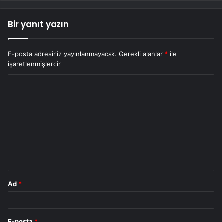
Bir yanıt yazın
E-posta adresiniz yayınlanmayacak.
Gerekli alanlar
*
ile
işaretlenmişlerdir
Y
o
r
u
m
*
Ad
*
E-posta
*