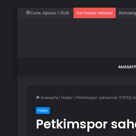
Xishuang
Cuma, Ağustos 7 2026
Son Dakika Haberleri
ANASAY
Anasayfa
/
Haber
/
Petkimspor sahasında TOFAŞ ile
Haber
Petkimspor sah