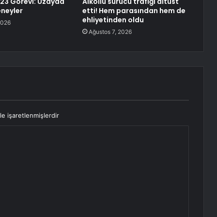
23 Görevi: Uzayda
Alkollü sürücü trafiği altüst
eneyler
etti! Hem parasından hem de
ehliyetinden oldu
2026
Ağustos 7, 2026
le işaretlenmişlerdir