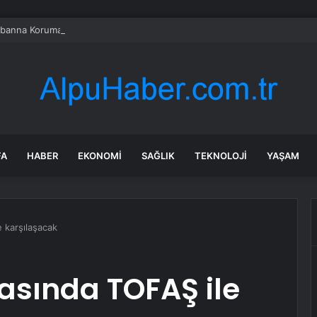
banna Koruma Alanı’nın Zenginliği
FA
HABER
EKONOMI
SAĞLIK
TEKNOLOJI
YAŞAM
 karşılaşacak
asında TOFAŞ ile