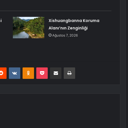
i
Xishuangbanna Koruma
Alanı’nın Zenginliği
Ağustos 7, 2026
erest
Reddit
VKontakte
Odnoklassniki
Pocket
E-Posta ile paylaş
Yazdır