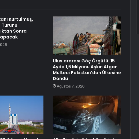
anı Kurtulmuş,
i Turunu
ktan Sonra
Yapacak
2026
Uluslararası Göç Örgütü: 15
Ayda 1,6 Milyonu Aşkın Afgan
Mülteci Pakistan’dan Ülkesine
Döndü
Ağustos 7, 2026