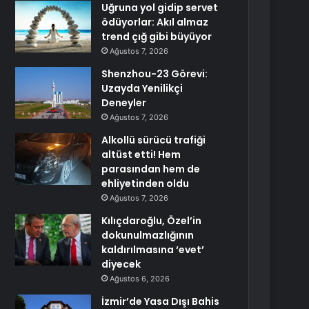
Uğruna yol gidip servet
ödüyorlar: Akıl almaz
trend çığ gibi büyüyor
Ağustos 7, 2026
Shenzhou-23 Görevi:
Uzayda Yenilikçi
Deneyler
Ağustos 7, 2026
Alkollü sürücü trafiği
altüst etti! Hem
parasından hem de
ehliyetinden oldu
Ağustos 7, 2026
Kılıçdaroğlu, Özel’in
dokunulmazlığının
kaldırılmasına ‘evet’
diyecek
Ağustos 6, 2026
İzmir’de Yasa Dışı Bahis