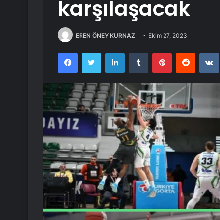
karşılaşacak
EREN ÖNEY KURNAZ
Ekim 27, 2023
Facebook
Twitter
LinkedIn
Tumblr
Pinterest
Reddit