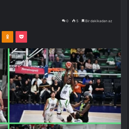
0
5
Bir dakikadan az
VKontakte
Odnoklassniki
Pocket