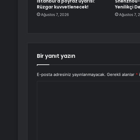
İstanbul’a poyraz uyarısı:
Shenzhou-
Rüzgar kuvvetlenecek!
Yenilikçi D
Ağustos 7, 2026
Ağustos 7, 
Bir yanıt yazın
E-posta adresiniz yayınlanmayacak.
Gerekli alanlar
*
i
Y
o
r
u
m
*