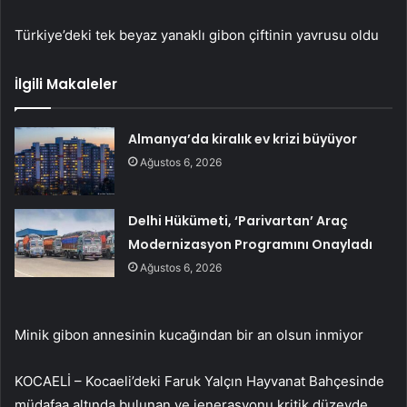
Türkiye’deki tek beyaz yanaklı gibon çiftinin yavrusu oldu
İlgili Makaleler
Almanya’da kiralık ev krizi büyüyor
Ağustos 6, 2026
Delhi Hükümeti, ‘Parivartan’ Araç
Modernizasyon Programını Onayladı
Ağustos 6, 2026
Minik gibon annesinin kucağından bir an olsun inmiyor
KOCAELİ – Kocaeli’deki Faruk Yalçın Hayvanat Bahçesinde
müdafaa altında bulunan ve jenerasyonu kritik düzeyde