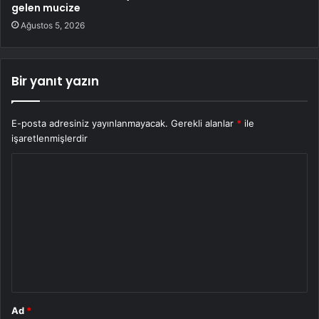
gelen mucize
Ağustos 5, 2026
Bir yanıt yazın
E-posta adresiniz yayınlanmayacak.
Gerekli alanlar
*
ile
işaretlenmişlerdir
Y
o
r
u
m
*
Ad
*