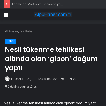
Lockheed Martin ve Donanma yapay zeka denizaltı tespit sistemini test etti
Menü
Anasayfa
/
Haber
Haber
Nesli tükenme tehlikesi
altında olan ‘gibon’ doğum
yaptı
ERCAN TURAÇ
Kasım 10, 2022
0
26
2 dakika okuma süresi
Nesli tükenme tehlikesi altında olan ‘gibon’ doğum yaptı