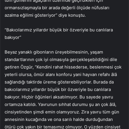
tüm günlerini ağaçların üzerinde geçirdikleri için
ormansızlaşmayla bir arada değerli ölçüde nüfusları
azalma eğilimi gösteriyor” diye konuştu.
“Bakıcılarımız yıllardır büyük bir özveriyle bu canlılara
bakıyor”
Beyaz yanaklı gibonların üreyebilmesinin, yaşam
standartlarının çok iyi olmasıyla gerçekleşebildiğini dile
getiren Özgür, “Kendini rahat hissederse, beslenmesi çok
yeterli olursa, ömür alanı konforu yani hayvan refahı âlâ
sağlandığı taktirde üreme gösterebiliyorlar. Burada da
bakıcılarımız yıllardır büyük bir özveriyle bu canlılara
bakıyor. Hiçbir öğünleri aksatılmıyor. Bu sayede yavru
ortamıza katıldı. Yavrunun sıhhat durumu şu an çok âlâ,
cinsiyetinden şimdi emin olamıyoruz. Zira yavru tüm gün
annesinin kucağında ve ona sarılı halde durduğundan
ötürü çok yakın bir temasımız olmuyor. O yüzden cinsiyet