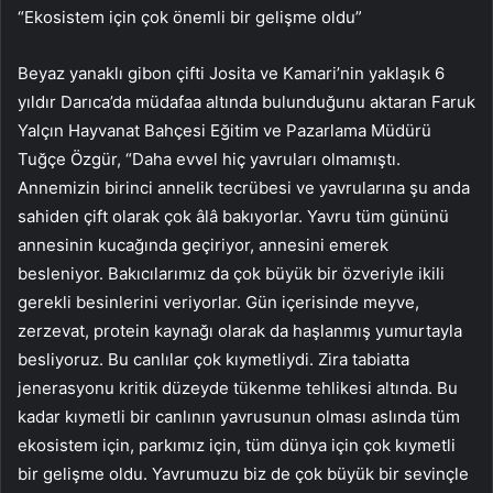
“Ekosistem için çok önemli bir gelişme oldu”
Beyaz yanaklı gibon çifti Josita ve Kamari’nin yaklaşık 6
yıldır Darıca’da müdafaa altında bulunduğunu aktaran Faruk
Yalçın Hayvanat Bahçesi Eğitim ve Pazarlama Müdürü
Tuğçe Özgür, “Daha evvel hiç yavruları olmamıştı.
Annemizin birinci annelik tecrübesi ve yavrularına şu anda
sahiden çift olarak çok âlâ bakıyorlar. Yavru tüm gününü
annesinin kucağında geçiriyor, annesini emerek
besleniyor. Bakıcılarımız da çok büyük bir özveriyle ikili
gerekli besinlerini veriyorlar. Gün içerisinde meyve,
zerzevat, protein kaynağı olarak da haşlanmış yumurtayla
besliyoruz. Bu canlılar çok kıymetliydi. Zira tabiatta
jenerasyonu kritik düzeyde tükenme tehlikesi altında. Bu
kadar kıymetli bir canlının yavrusunun olması aslında tüm
ekosistem için, parkımız için, tüm dünya için çok kıymetli
bir gelişme oldu. Yavrumuzu biz de çok büyük bir sevinçle