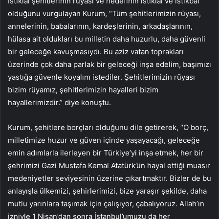
İstiklal şehitlerinin rüyası ve hedefinin istiklal ve istikbal
olduğunu vurgulayan Kurum, “Tüm şehitlerimizin rüyası,
annelerinin, babalarının, kardeşlerinin, arkadaşlarının,
hülasa ait oldukları bu milletin daha huzurlu, daha güvenli
bir geleceğe kavuşmasıydı. Bu aziz vatan toprakları
üzerinde çok daha parlak bir geleceği inşa edelim, başımızı
yastığa güvenle koyalım istediler. Şehitlerimizin rüyası
bizim rüyamız, şehitlerimizin hayalleri bizim
hayallerimizdir.” diye konuştu.
Kurum, şehitlere borçları olduğunu dile getirerek, “O borç,
milletimize huzur ve güven içinde yaşayacağı, geleceğe
emin adımlarla ilerleyen bir Türkiye’yi inşa etmek, her bir
şehrimizi Gazi Mustafa Kemal Atatürk’ün hayal ettiği muasır
medeniyetler seviyesinin üzerine çıkartmaktır. Bizler de bu
anlayışla ülkemizi, şehirlerimizi, bize yaraşır şekilde, daha
mutlu yarınlara taşımak için çalışıyor, çabalıyoruz. Allah’ın
izniyle 1 Nisan’dan sonra İstanbul’umuzu da her