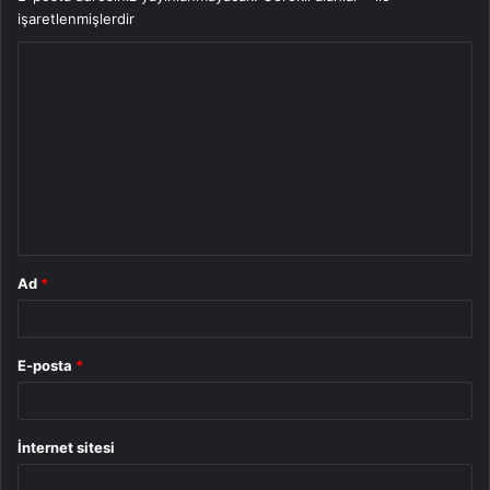
işaretlenmişlerdir
Y
o
r
u
m
*
Ad
*
E-posta
*
İnternet sitesi