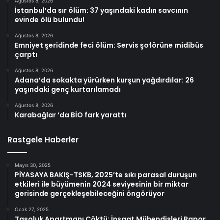
Ağustos 8, 2026
İstanbul’da sır ölüm: 37 yaşındaki kadın savcının
evinde ölü bulundu!
Ağustos 8, 2026
Emniyet şeridinde feci ölüm: Servis şoförüne midibüs
çarptı
Ağustos 8, 2026
Adana’da sokakta yürürken kurşun yağdırdılar: 26
yaşındaki genç kurtarılamadı
Ağustos 8, 2026
Karabağlar ‘da BİO fark yarattı
Rastgele Haberler
Mayıs 30, 2025
PİYASAYA BAKIŞ-TSKB, 2025’te sıkı parasal duruşun
etkileri ile büyümenin 2024 seviyesinin bir miktar
gerisinde gerçekleşebileceğini öngörüyor
Ocak 27, 2025
Taşoluk Apartmanı Çöktü: İnşaat Mühendisleri Rapor