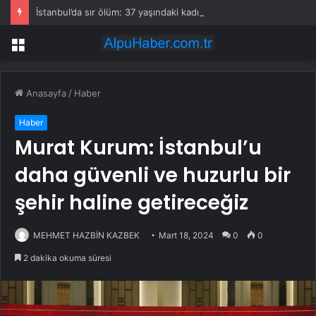
İstanbul’da sır ölüm: 37 yaşındaki kadın savcının evinde ölü bulundu!
Menü
Anasayfa
/
Haber
Haber
Murat Kurum: İstanbul’u
daha güvenli ve huzurlu bir
şehir haline getireceğiz
MEHMET HAZBİN KAZBEK
Mart 18, 2024
0
0
2 dakika okuma süresi