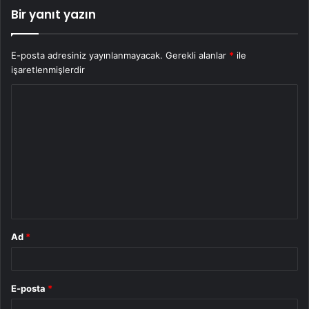
Bir yanıt yazın
E-posta adresiniz yayınlanmayacak.
Gerekli alanlar
*
ile
işaretlenmişlerdir
Y
o
r
u
m
*
Ad
*
E-posta
*