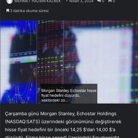
MEHMET HAZBİN KAZBEK
Nisan 3, 2024
0
0
2 dakika okuma süresi
Çarşamba günü Morgan Stanley, Echostar Holdings
(NASDAQ:SATS) üzerindeki görünümünü değiştirerek
hisse fiyat hedefini bir önceki 14,25 $’dan 14,00 $’a
düşürdü. Firma hisse senedi üzerindeki Equalweight