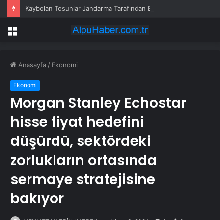
Kaybolan Tosunlar Jandarma Tarafından Bulundu
Menü
Anasayfa
/
Ekonomi
Ekonomi
Morgan Stanley Echostar
hisse fiyat hedefini
düşürdü, sektördeki
zorlukların ortasında
sermaye stratejisine
bakıyor