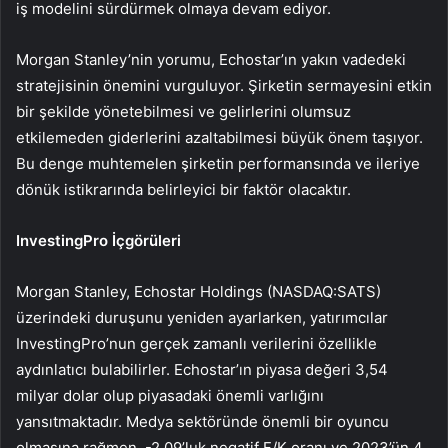
iş modelini sürdürmek olmaya devam ediyor.
Morgan Stanley’nin yorumu, Echostar’ın yakın vadedeki
stratejisinin önemini vurguluyor. Şirketin sermayesini etkin
bir şekilde yönetebilmesi ve gelirlerini olumsuz
etkilemeden giderlerini azaltabilmesi büyük önem taşıyor.
Bu denge muhtemelen şirketin performansında ve ileriye
dönük istikrarında belirleyici bir faktör olacaktır.
InvestingPro İçgörüleri
Morgan Stanley, Echostar Holdings (NASDAQ:SATS)
üzerindeki duruşunu yeniden ayarlarken, yatırımcılar
InvestingPro’nun gerçek zamanlı verilerini özellikle
aydınlatıcı bulabilirler. Echostar’ın piyasa değeri 3,54
milyar dolar olup piyasadaki önemli varlığını
yansıtmaktadır. Medya sektöründe önemli bir oyuncu
olmasına rağmen, -2,09’luk negatif F/K oranı ve 2023’ün 4.