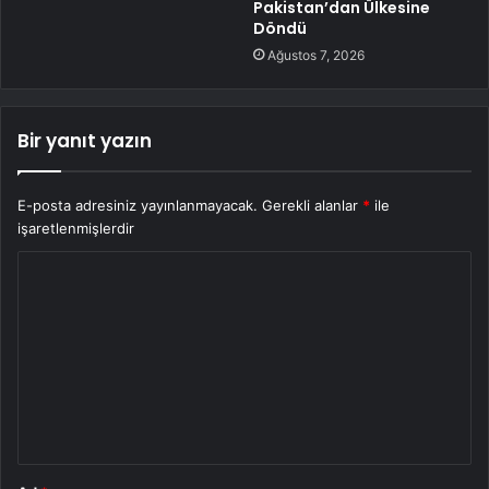
Pakistan’dan Ülkesine
Döndü
Ağustos 7, 2026
Bir yanıt yazın
E-posta adresiniz yayınlanmayacak.
Gerekli alanlar
*
ile
işaretlenmişlerdir
Y
o
r
u
m
*