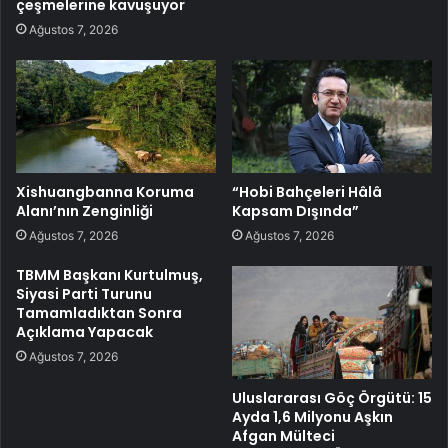
çeşmelerine kavuşuyor
Ağustos 7, 2026
Xishuangbanna Koruma
“Hobi Bahçeleri Hâlâ
Alanı’nın Zenginliği
Kapsam Dışında”
Ağustos 7, 2026
Ağustos 7, 2026
TBMM Başkanı Kurtulmuş,
Siyasi Parti Turunu
Tamamladıktan Sonra
Açıklama Yapacak
Ağustos 7, 2026
Uluslararası Göç Örgütü: 15
Ayda 1,6 Milyonu Aşkın
Afgan Mülteci