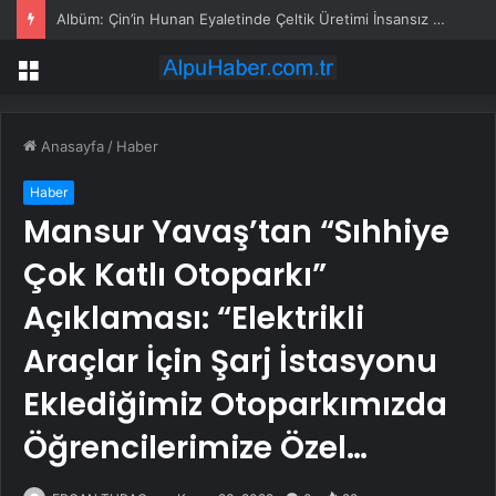
Albüm: Çin’in Hunan Eyaletinde Çeltik Üretimi İnsansız Makinelerle Gerçekleştiriliyor
Menü
Anasayfa
/
Haber
Haber
Mansur Yavaş’tan “Sıhhiye
Çok Katlı Otoparkı”
Açıklaması: “Elektrikli
Araçlar İçin Şarj İstasyonu
Eklediğimiz Otoparkımızda
Öğrencilerimize Özel…