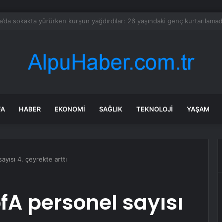
ağlar ‘da BİO fark yarattı
FA
HABER
EKONOMI
SAĞLIK
TEKNOLOJI
YAŞAM
yısı 4. çeyrekte arttı
A personel sayısı