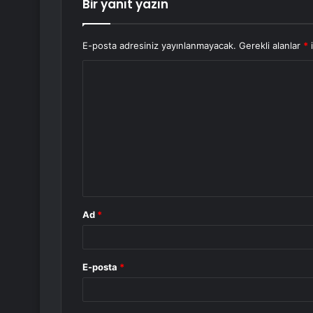
Bir yanıt yazın
E-posta adresiniz yayınlanmayacak.
Gerekli alanlar
*
i
Y
o
r
u
m
*
Ad
*
E-posta
*