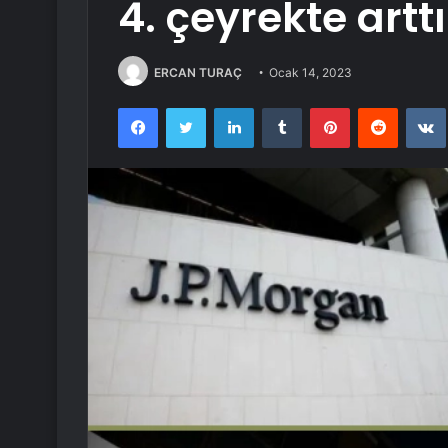
4. çeyrekte arttı
ERCAN TURAÇ
Ocak 14, 2023
Facebook
Twitter
LinkedIn
Tumblr
Pinterest
Reddit