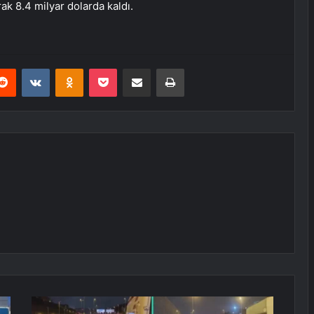
ak 8.4 milyar dolarda kaldı.
erest
Reddit
VKontakte
Odnoklassniki
Pocket
E-Posta ile paylaş
Yazdır