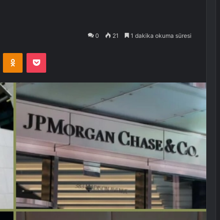
0
21
1 dakika okuma süresi
VKontakte
Odnoklassniki
Pocket