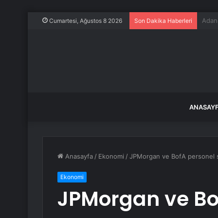
Karab
Cumartesi, Ağustos 8 2026
Son Dakika Haberleri
ANASAY
Anasayfa
/
Ekonomi
/
JPMorgan ve BofA personel sa
Ekonomi
JPMorgan ve Bof