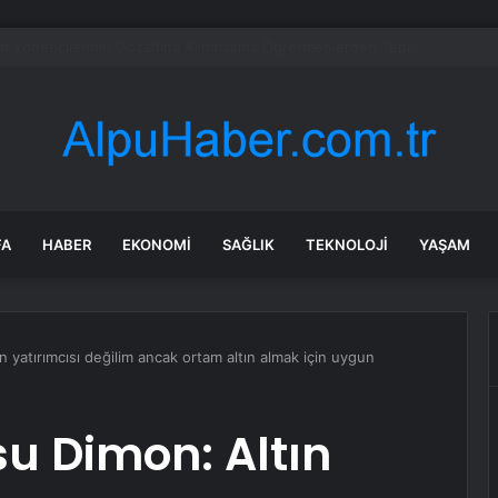
lışmaları sırasında tam 22 bin torba altın çıkarıldı
FA
HABER
EKONOMI
SAĞLIK
TEKNOLOJI
YAŞAM
yatırımcısı değilim ancak ortam altın almak için uygun
u Dimon: Altın