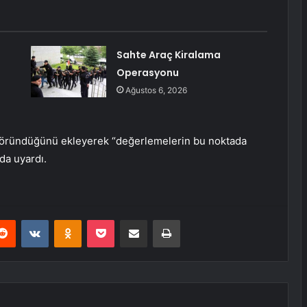
Sahte Araç Kiralama
Operasyonu
Ağustos 6, 2026
k göründüğünü ekleyerek “değerlemelerin bu noktada
da uyardı.
erest
Reddit
VKontakte
Odnoklassniki
Pocket
E-Posta ile paylaş
Yazdır