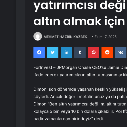
yatırımcısı değ
altın almak içi
MEHMET HAZBİN KAZBEK
Ekim 17, 2025
Facebook
Twitter
LinkedIn
Tumblr
Pinterest
Reddit
ForInvest –
JPMorgan Chase
CEO’su Jamie Dimo
ifade ederek yatırımcıların altın tutmasının ar
Dimon, son dönemde yaşanan keskin yükselişin 
söyledi. Ancak değerli metalin ucuz ya da pah
Dimon “Ben altın yatırımcısı değilim, altını tutm
kolayca 5 bin veya 10 bin dolara çıkabilir. Por
nadir zamanlardan birindeyiz” dedi.