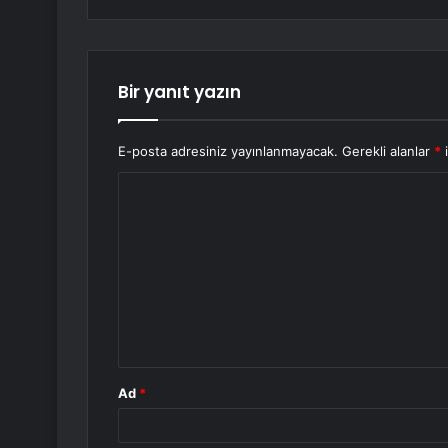
Bir yanıt yazın
E-posta adresiniz yayınlanmayacak.
Gerekli alanlar
*
i
Y
o
r
u
m
*
Ad
*