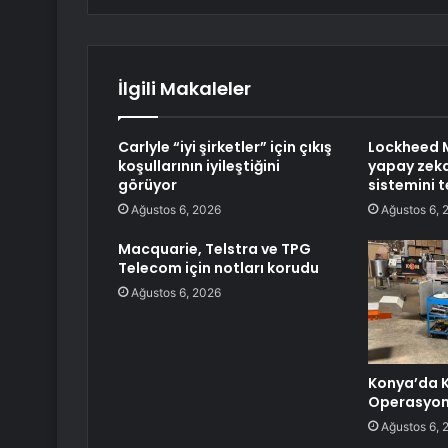
İlgili Makaleler
Carlyle “iyi şirketler” için çıkış
Lockheed 
koşullarının iyileştiğini
yapay zeka
görüyor
sistemini t
Ağustos 6, 2026
Ağustos 6, 
Macquarie, Telstra ve TPG
Telecom için notları korudu
Ağustos 6, 2026
Konya’da K
Operasyo
Ağustos 6, 