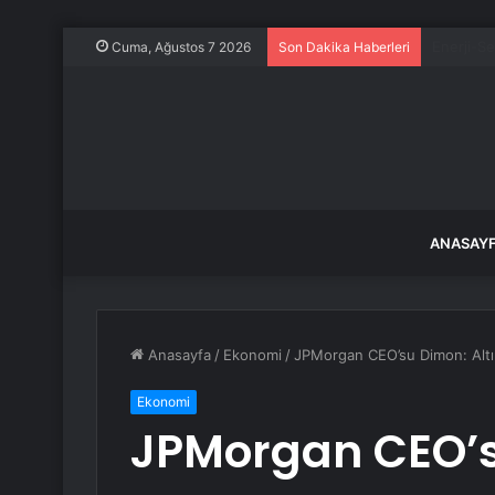
Otoyol ça
Cuma, Ağustos 7 2026
Son Dakika Haberleri
ANASAY
Anasayfa
/
Ekonomi
/
JPMorgan CEO’su Dimon: Altın 
Ekonomi
JPMorgan CEO’s