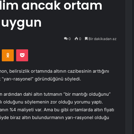
ilim ancak ortam
n uygun
0
0
Bir dakikadan az
VKontakte
Odnoklassniki
Pocket
n, belirsizlik ortamında
altın
ın cazibesinin arttığını
tık “yarı-rasyonel” göründüğünü söyledi.
ardından dahi altın tutmanın “bir mantığı olduğunu”
alı olduğunu söylemenin zor olduğu yorumu yaptı.
anın %4 maliyeti var. Ama bu gibi ortamlarda altın fiyatı
tföyde biraz altın bulundurmanın yarı-rasyonel olduğu