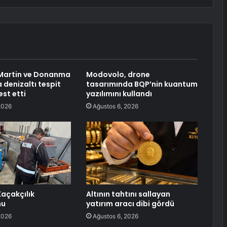
Martin ve Donanma
Modovolo, drone
 denizaltı tespit
tasarımında BQP’nin kuantum
est etti
yazılımını kullandı
2026
Ağustos 6, 2026
açakçılık
Altının tahtını sallayan
nu
yatırım aracı dibi gördü
2026
Ağustos 6, 2026