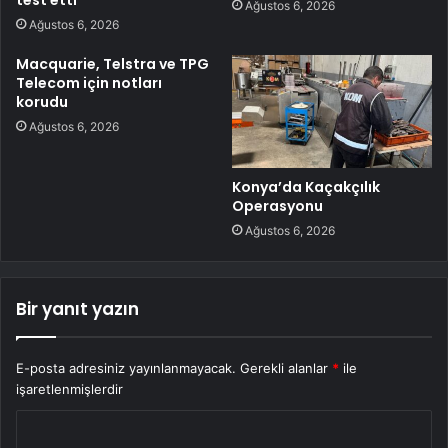
Ağustos 6, 2026
Ağustos 6, 2026
Macquarie, Telstra ve TPG
Telecom için notları
korudu
Ağustos 6, 2026
Konya’da Kaçakçılık
Operasyonu
Ağustos 6, 2026
Bir yanıt yazın
E-posta adresiniz yayınlanmayacak.
Gerekli alanlar
*
ile
işaretlenmişlerdir
Y