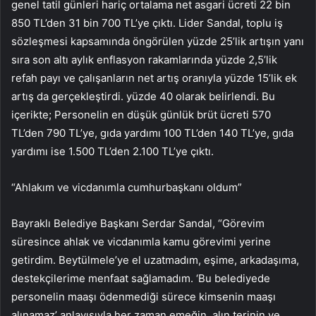
genel tatil günleri hariç ortalama net asgari ücreti 22 bin
850 TL’den 31 bin 700 TL’ye çıktı. Lider Sandal, toplu iş
sözleşmesi kapsamında öngörülen yüzde 25’lik artışın yanı
sıra son altı aylık enflasyon rakamlarında yüzde 2,5’lik
refah payı ve çalışanların net artış oranıyla yüzde 15’lik ek
artış da gerçekleştirdi. yüzde 40 olarak belirlendi. Bu
içerikte; Personelin en düşük günlük brüt ücreti 570
TL’den 790 TL’ye, gıda yardımı 100 TL’den 140 TL’ye, gıda
yardımı ise 1.500 TL’den 2.100 TL’ye çıktı.
“Ahlakım ve vicdanımla cumhurbaşkanı oldum”
Bayraklı Belediye Başkanı Serdar Sandal, “Görevim
süresince ahlak ve vicdanımla kamu görevimi yerine
getirdim. Beytülmele’ye el uzatmadım, eşime, arkadaşıma,
destekçilerime menfaat sağlamadım. ‘Bu belediyede
personelin maaşı ödenmediği sürece kimsenin maaşı
alınamaz’ anlayışıyla her zaman emeğin, alın terinin ve