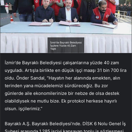
İzmir’de Bayraklı Belediyesi çalışanlarına yüzde 40 zam
uyguladı. Artışla birlikte en düşük işçi maaşı 31 bin 700 lira
oldu. Önder Sandal, “Hayatın her alanında emekten, alın
terinden yana mücadelemizi sürdüreceğiz. Bu zor
günlerde aile ekonomilerinize bir nebze de olsa destek
olabildiysek ne mutlu bize. Ek protokol herkese hayırlı
olsun. işçilerimiz.”
Bayraklı A.Ş. Bayraklı Belediyesi’nde. DİSK 6 Nolu Genel İş
Şubesi arasında 1.285 işçiyi kapsayan toplu iş sözleşmesi,