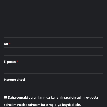
o
r
u
m
*
Ad
*
E-posta
*
İnternet sitesi
Daha sonraki yorumlarımda kullanılması için adım, e-posta
adresim ve site adresim bu tarayıcıya kaydedilsin.