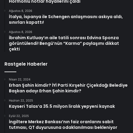
Hormonlu notlar hayallerini çaldı
Ağustos 8, 2026
İtalya, İspanya ile Schengen anlaşmasını askıya aldı,
sınırları kapattı!
Ağustos 8, 2026
İbrahim Kutluay’ın aile tatili sonrası Edvina Sponza
görüntülendi! Bengü’nün “Karma” paylaşımı dikkat
çekti
Rastgele Haberler
Nisan 22, 2024
Erhan Şahin kimdir? İYİ Parti Kırşehir Çiçekdağı Belediye
Başkan adayı Erhan Şahin kimdir?
Haziran 22, 2025
Kayseri Talas’a 35.5 milyon liralık yepyeni kaynak
Eylül 22, 2025
İngiltere Merkez Bankası’nın faiz oranlarını sabit
tutması, QT duyurusuna odaklanılması bekleniyor