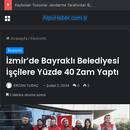
Kaybolan Tosunlar Jandarma Tarafından Bulundu
Menü
Anasayfa
/
Ekonomi
Ekonomi
İzmir’de Bayraklı Belediyesi
İşçilere Yüzde 40 Zam Yaptı
ERCAN TURAÇ
Şubat 2, 2024
0
2
2 dakika okuma süresi