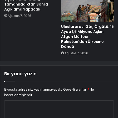
Tamamladıktan Sonra
Açıklama Yapacak
Ağustos 7, 2026
Uluslararası Göç Örgütü: 15
Ayda 1,6 Milyonu Aşkın
Afgan Mülteci
Pakistan’dan Ülkesine
Döndü
Ağustos 7, 2026
Bir yanıt yazın
E-posta adresiniz yayınlanmayacak.
Gerekli alanlar
*
ile
işaretlenmişlerdir
Y
o