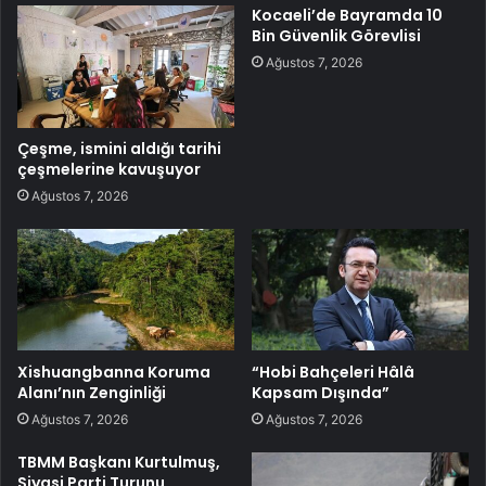
Kocaeli’de Bayramda 10
Bin Güvenlik Görevlisi
Ağustos 7, 2026
Çeşme, ismini aldığı tarihi
çeşmelerine kavuşuyor
Ağustos 7, 2026
Xishuangbanna Koruma
“Hobi Bahçeleri Hâlâ
Alanı’nın Zenginliği
Kapsam Dışında”
Ağustos 7, 2026
Ağustos 7, 2026
TBMM Başkanı Kurtulmuş,
Siyasi Parti Turunu