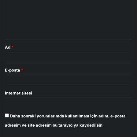
r
u
m
*
Ad
*
E-posta
*
İnternet sitesi
Daha sonraki yorumlarımda kullanılması için adım, e-posta
adresim ve site adresim bu tarayıcıya kaydedilsin.