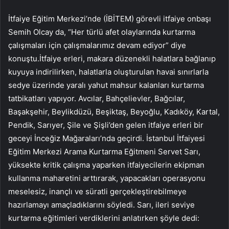
İtfaiye Eğitim Merkezi’nde (İBİTEM) görevli itfaiye onbaşı
Semih Olcay da, “Her türlü afet olaylarında kurtarma
çalışmaları için çalışmalarımız devam ediyor” diye
konuştu.İtfaiye erleri, makara düzenekli halatlara bağlanıp
kuyuya indirilirken, halatlarla oluşturulan havai sınırlarla
sedye üzerinde yaralı yahut mahsur kalanları kurtarma
tatbikatları yapıyor. Avcılar, Bahçelievler, Bağcılar,
Başakşehir, Beylikdüzü, Beşiktaş, Beyoğlu, Kadıköy, Kartal,
Pendik, Sarıyer, Şile ve Şişli’den gelen itfaiye erleri bir
geceyi İnceğiz Mağaraları’nda geçirdi. İstanbul İtfaiyesi
Eğitim Merkezi Arama Kurtarma Eğitmeni Servet Sarı,
yüksekte kritik çalışma yaparken itfaiyecilerin ekipman
kullanma maharetini arttırarak, yapacakları operasyonu
meselesiz, inançlı ve süratli gerçekleştirebilmeye
hazırlamayı amaçladıklarını söyledi. Sarı, ileri seviye
kurtarma eğitimleri verdiklerini anlatırken şöyle dedi: