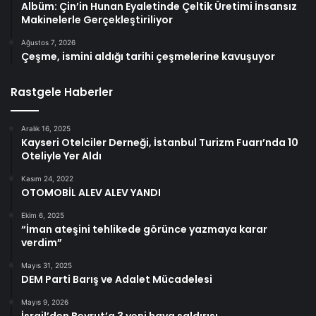
Albüm: Çin’in Hunan Eyaletinde Çeltik Üretimi İnsansız
Makinelerle Gerçekleştiriliyor
Ağustos 7, 2026
Çeşme, ismini aldığı tarihi çeşmelerine kavuşuyor
Rastgele Haberler
Aralık 16, 2025
Kayseri Otelciler Derneği, İstanbul Turizm Fuarı’nda 10
Oteliyle Yer Aldı
Kasım 24, 2022
OTOMOBİL ALEV ALEV YANDI
Ekim 6, 2025
“İman ateşini tehlikede görünce yazmaya karar
verdim”
Mayıs 31, 2025
DEM Parti Barış ve Adalet Mücadelesi
Mayıs 9, 2026
İsrail’den Beyrut’a 3 yeni hava saldırısı