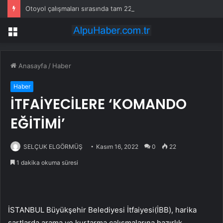
Otoyol çalışmaları sırasında tam 22 bin torba altın çıkarıldı
Menü
Anasayfa
/
Haber
Haber
İTFAİYECİLERE ‘KOMANDO
EĞİTİMİ’
SELÇUK ELGÖRMÜŞ
Kasım 16, 2022
0
22
1 dakika okuma süresi
İSTANBUL Büyükşehir Belediyesi İtfaiyesi(İBB), harika
şartlarda arama ve kurtarma çalışmalarına hazırlık