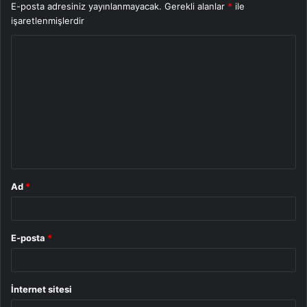
E-posta adresiniz yayınlanmayacak.
Gerekli alanlar
*
ile
işaretlenmişlerdir
Y
o
r
u
m
*
Ad
*
E-posta
*
İnternet sitesi