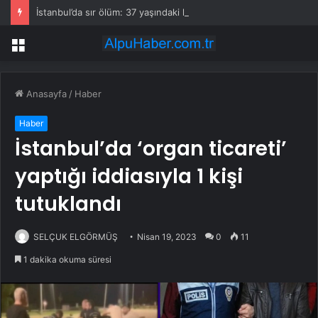
İstanbul’da sır ölüm: 37 yaşındaki kadın savcının evinde ölü bulundu!
Menü
Anasayfa
/
Haber
Haber
İstanbul’da ‘organ ticareti’
yaptığı iddiasıyla 1 kişi
tutuklandı
SELÇUK ELGÖRMÜŞ
Nisan 19, 2023
0
11
1 dakika okuma süresi