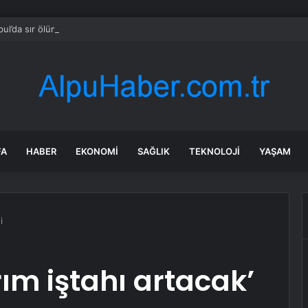
bul’da sır ölüm: 37 yaşındaki kadın savcının evinde ölü bulundu!
FA
HABER
EKONOMI
SAĞLIK
TEKNOLOJI
YAŞAM
i
rım iştahı artacak’