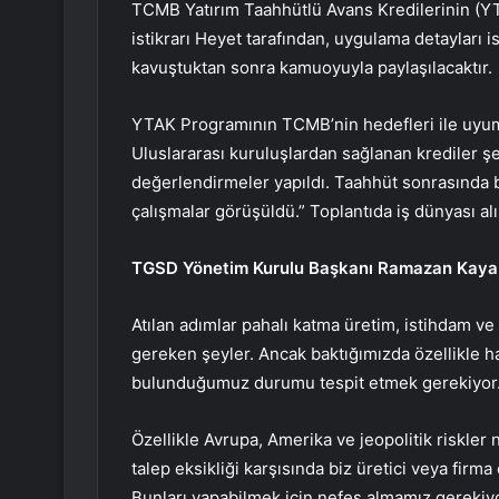
TCMB Yatırım Taahhütlü Avans Kredilerinin (YT
istikrarı Heyet tarafından, uygulama detayları is
kavuştuktan sonra kamuoyuyla paylaşılacaktır.
YTAK Programının TCMB’nin hedefleri ile uyuml
Uluslararası kuruluşlardan sağlanan krediler şe
değerlendirmeler yapıldı. Taahhüt sonrasında bu
çalışmalar görüşüldü.” Toplantıda iş dünyası al
TGSD Yönetim Kurulu Başkanı Ramazan Kaya
Atılan adımlar pahalı katma üretim, istihdam v
gereken şeyler. Ancak baktığımızda özellikle ha
bulunduğumuz durumu tespit etmek gerekiyor
Özellikle Avrupa, Amerika ve jeopolitik riskler n
talep eksikliği karşısında biz üretici veya firm
Bunları yapabilmek için nefes almamız gerekiyor