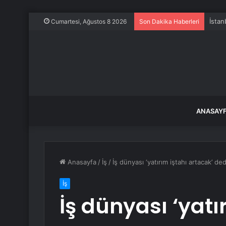
İstan
Cumartesi, Ağustos 8 2026
Son Dakika Haberleri
ANASAY
Anasayfa
/
İş
/
İş dünyası ‘yatırım iştahı artacak’ ded
İş
İş dünyası ‘yatı