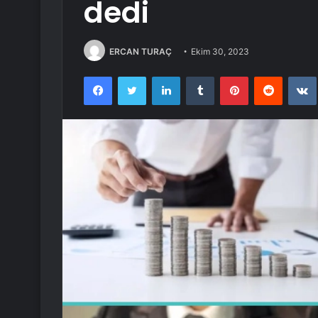
dedi
ERCAN TURAÇ
Ekim 30, 2023
Facebook
Twitter
LinkedIn
Tumblr
Pinterest
Reddit