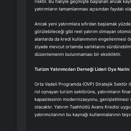
risktir. Bu haliyle geçmişte başlanan ancak ka
yatırımların tamamlanması açısından faydalı olab
Ancak yeni yatırımlara sıfırdan başlamak yüzde
görülebileceği gibi reel yatırım olmayan otomobi
alanlarda da kredi kullanımının engellenmesi ö
ziyade mevcut ortamda varlıklarını sürdürebilme
düzenlemenin bulunmaması bir eksikliktir.
Turizm Yatırımcıları Derneği Lideri Oya Narin:
Orta Vadeli Programda (OVP) Stratejik Sektör i
rol oynayan turizm sektörüne, yatırımların fina
kapasitesinin modernizasyonu, genişletilmesi v
olacaktır. Yatırım Taahhütlü Avans Kredisi uy
yatırımcılarının bu kaynağı kullanmalarının teş