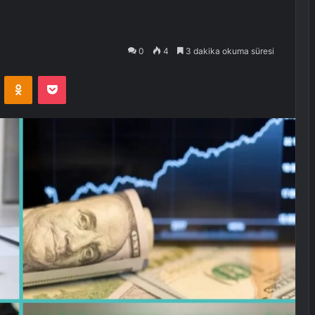
0
4
3 dakika okuma süresi
VKontakte
Odnoklassniki
Pocket