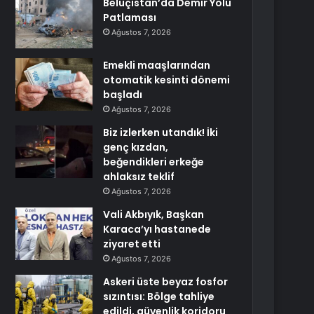
Beluçistan’da Demir Yolu
Patlaması
Ağustos 7, 2026
Emekli maaşlarından
otomatik kesinti dönemi
başladı
Ağustos 7, 2026
Biz izlerken utandık! İki
genç kızdan,
beğendikleri erkeğe
ahlaksız teklif
Ağustos 7, 2026
Vali Akbıyık, Başkan
Karaca’yı hastanede
ziyaret etti
Ağustos 7, 2026
Askeri üste beyaz fosfor
sızıntısı: Bölge tahliye
edildi, güvenlik koridoru