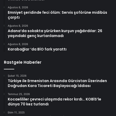
Ağustos 8, 2026
Emniyet şeridinde feci ölüm: Servis şoförüne midibüs
çarptı
Ağustos 8, 2026
Adana’da sokakta yürürken kurşun yağdırdılar: 26
yaşındaki genç kurtarılamadı
Ağustos 8, 2026
Karabağlar ‘da BİO fark yarattı
Rastgele Haberler
Şubat 15, 2026
Türkiye ile Ermenistan Arasında Gürcistan Üzerinden
Doğrudan Kara Ticareti Başlayacağı İddiası
Temmuz 25, 2026
Kocaelililer çevreci ulaşımda rekor kırdı… KOBİS’le
dünya 70 kez turlandı
Ekim 11, 2025