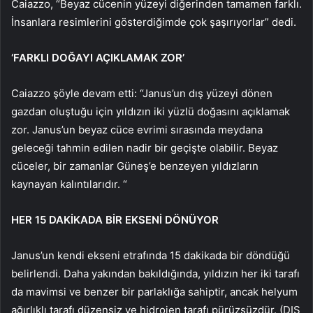
Caiazzo, “Beyaz cücenin yüzeyi diğerinden tamamen farklı.
İnsanlara resimlerini gösterdiğimde çok şaşırıyorlar” dedi.
‘FARKLI DOĞAYI AÇIKLAMAK ZOR’
Caiazzo şöyle devam etti: “Janus’un dış yüzeyi dönen
gazdan oluştuğu için yıldızın iki yüzlü doğasını açıklamak
zor. Janus’un beyaz cüce evrimi sırasında meydana
geleceği tahmin edilen nadir bir geçişte olabilir. Beyaz
cüceler, bir zamanlar Güneş’e benzeyen yıldızların
kaynayan kalıntılarıdır. “
HER 15 DAKİKADA BİR EKSENİ DÖNÜYOR
Janus’un kendi ekseni etrafında 15 dakikada bir döndüğü
belirlendi. Daha yakından bakıldığında, yıldızın her iki tarafı
da mavimsi ve benzer bir parlaklığa sahiptir, ancak helyum
ağırlıklı tarafı düzensiz ve hidrojen tarafı pürüzsüzdür. (DIŞ