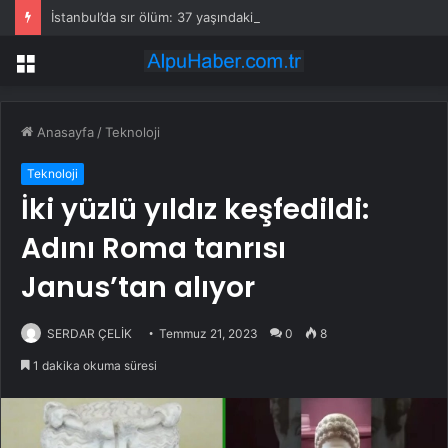
İstanbul’da sır ölüm: 37 yaşındaki kadın savcının evinde ölü bulundu!
Menü
Anasayfa
/
Teknoloji
Teknoloji
İki yüzlü yıldız keşfedildi:
Adını Roma tanrısı
Janus’tan alıyor
SERDAR ÇELİK
Temmuz 21, 2023
0
8
1 dakika okuma süresi