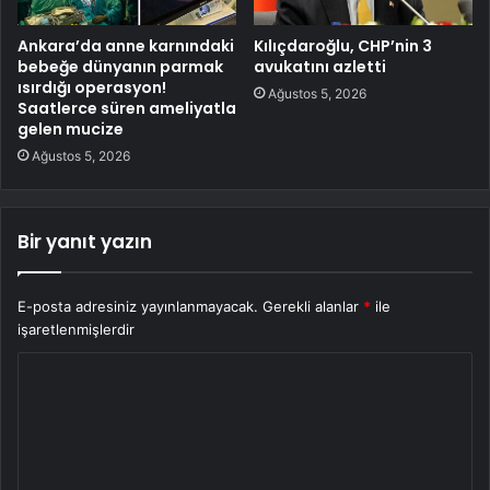
Ankara’da anne karnındaki
Kılıçdaroğlu, CHP’nin 3
bebeğe dünyanın parmak
avukatını azletti
ısırdığı operasyon!
Ağustos 5, 2026
Saatlerce süren ameliyatla
gelen mucize
Ağustos 5, 2026
Bir yanıt yazın
E-posta adresiniz yayınlanmayacak.
Gerekli alanlar
*
ile
işaretlenmişlerdir
Y
o
r
u