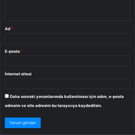
m
*
Ad
*
E-posta
*
İnternet sitesi
Daha sonraki yorumlarımda kullanılması için adım, e-posta
adresim ve site adresim bu tarayıcıya kaydedilsin.