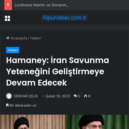
Lockheed Martin ve Donanma yapay zeka denizaltı tespit sistemini test etti
Menü
Anasayfa
/
Haber
Haber
Hamaney: İran Savunma
Yeteneğini Geliştirmeye
Devam Edecek
SERDAR ÇELİK
Şubat 16, 2023
0
8
Bir dakikadan az