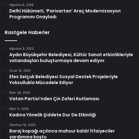
Ağustos 6, 2026
Delhi Hükümeti, ‘Parivartan’ Araç Modernizasyon
Programını Onayladı
Rastgele Haberler
Ağustos 3, 2023
Aydın Büyükşehir Belediyesi, Kültür Sanat etkinlikleriyle
vatandaşları buluşturmaya devam ediyor.
Ocak 16, 2025
Efes Selçuk Belediyesi Sosyal Destek Projeleriyle
Yoksullukla Mücadele Ediyor
Ekim 26, 2025
Vatan Partisi’nden Çin Zaferi Kutlaması
Mart 5, 2026
Kadına Yönelik Şiddete Dur De Etkinliği
Temmuz 16, 2025
Baraj kapağı açılınca mahsur kaldı! İtfaiyeciler
yardımına koştu