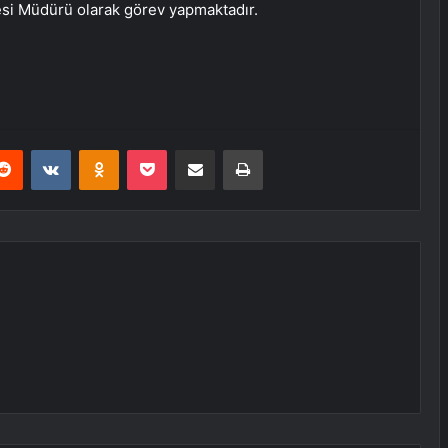
aresi Müdürü olarak görev yapmaktadır.
erest
Reddit
VKontakte
Odnoklassniki
Pocket
E-Posta ile paylaş
Yazdır