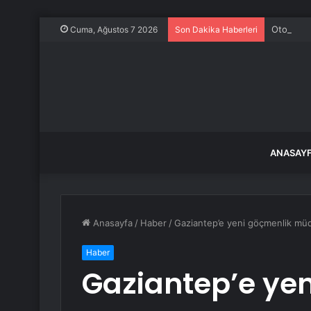
Otoyol ça
Cuma, Ağustos 7 2026
Son Dakika Haberleri
ANASAY
Anasayfa
/
Haber
/
Gaziantep’e yeni göçmenlik mü
Haber
Gaziantep’e ye