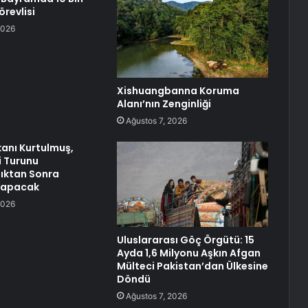
örevlisi
2026
Xishuangbanna Koruma
Alanı’nın Zenginliği
Ağustos 7, 2026
anı Kurtulmuş,
i Turunu
ktan Sonra
Yapacak
2026
Uluslararası Göç Örgütü: 15
Ayda 1,6 Milyonu Aşkın Afgan
Mülteci Pakistan’dan Ülkesine
Döndü
Ağustos 7, 2026