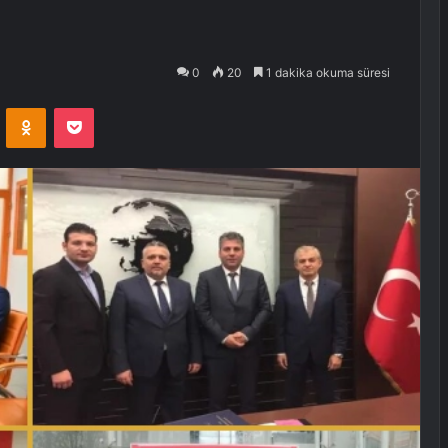
0
20
1 dakika okuma süresi
VKontakte
Odnoklassniki
Pocket