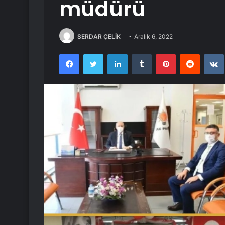
müdürü
SERDAR ÇELİK
Aralık 6, 2022
Facebook
Twitter
LinkedIn
Tumblr
Pinterest
Reddit