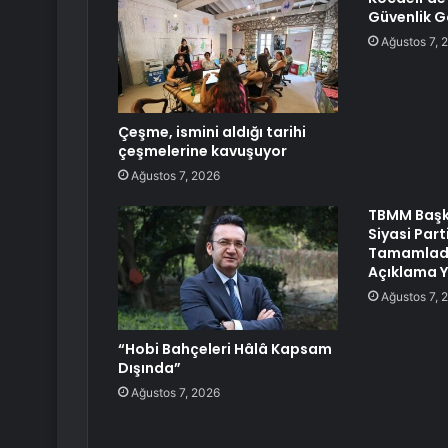
Güvenlik G
Ağustos 7, 
Çeşme, ismini aldığı tarihi
çeşmelerine kavuşuyor
Ağustos 7, 2026
TBMM Başk
Siyasi Part
Tamamladı
Açıklama 
Ağustos 7, 
“Hobi Bahçeleri Hâlâ Kapsam
Dışında”
Ağustos 7, 2026