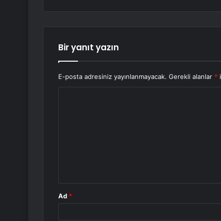
Bir yanıt yazın
E-posta adresiniz yayınlanmayacak.
Gerekli alanlar
*
i
Y
o
r
u
m
*
Ad
*