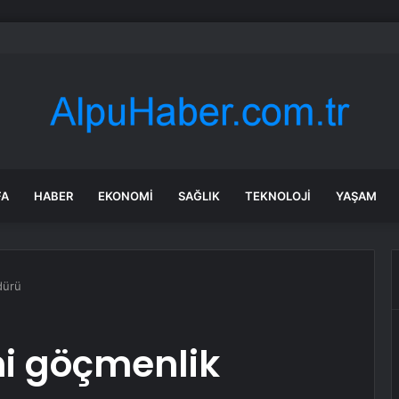
lışmaları sırasında tam 22 bin torba altın çıkarıldı
FA
HABER
EKONOMI
SAĞLIK
TEKNOLOJI
YAŞAM
dürü
ni göçmenlik