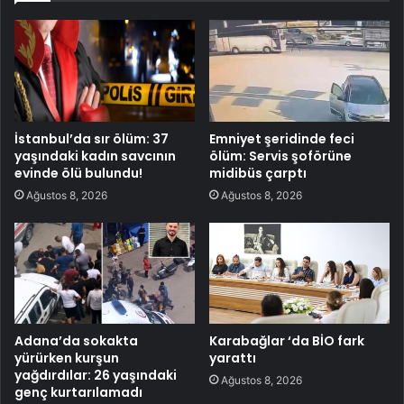
İstanbul’da sır ölüm: 37
Emniyet şeridinde feci
yaşındaki kadın savcının
ölüm: Servis şoförüne
evinde ölü bulundu!
midibüs çarptı
Ağustos 8, 2026
Ağustos 8, 2026
Adana’da sokakta
Karabağlar ‘da BİO fark
yürürken kurşun
yarattı
yağdırdılar: 26 yaşındaki
Ağustos 8, 2026
genç kurtarılamadı