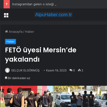
Instagram’dan gelen o isteği kabul etti, başına gelmeyen kalmadı!
Menü
Anasayfa
/
Haber
Haber
FETÖ üyesi Mersin’de
yakalandı
SELÇUK ELGÖRMÜŞ
Kasım 19, 2023
0
2
Bir dakikadan az