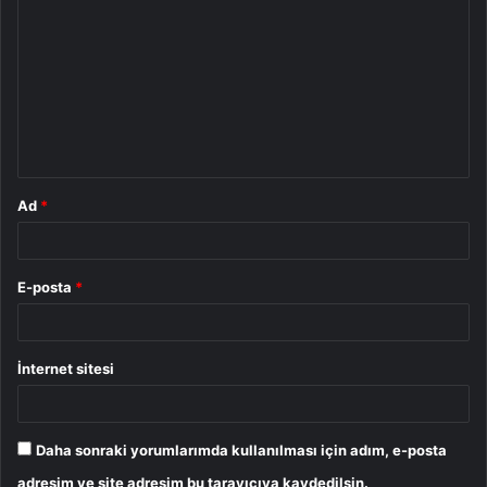
o
r
u
m
*
Ad
*
E-posta
*
İnternet sitesi
Daha sonraki yorumlarımda kullanılması için adım, e-posta
adresim ve site adresim bu tarayıcıya kaydedilsin.