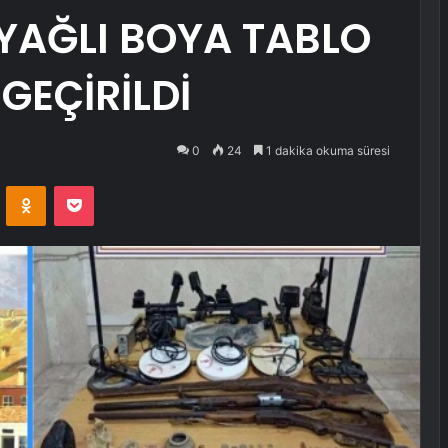
YAĞLI BOYA TABLO
 GEÇİRİLDİ
0
24
1 dakika okuma süresi
VKontakte
Odnoklassniki
Pocket