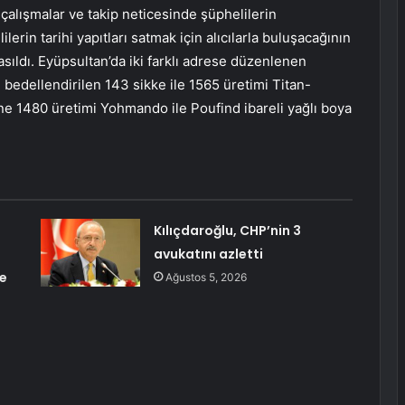
i çalışmalar ve takip neticesinde şüphelilerin
lerin tarihi yapıtları satmak için alıcılarla buluşacağının
ıldı. Eyüpsultan’da iki farklı adrese düzenlenen
bedellendirilen 143 sikke ile 1565 üretimi Titan-
ane 1480 üretimi Yohmando ile Poufind ibareli yağlı boya
Kılıçdaroğlu, CHP’nin 3
avukatını azletti
ce
Ağustos 5, 2026