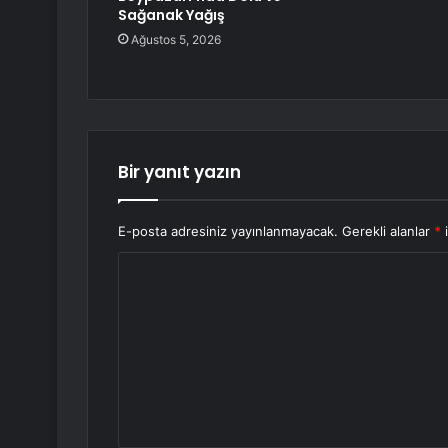
Sağanak Yağış
Ağustos 5, 2026
Bir yanıt yazın
E-posta adresiniz yayınlanmayacak.
Gerekli alanlar
*
i
Y
o
r
u
m
*