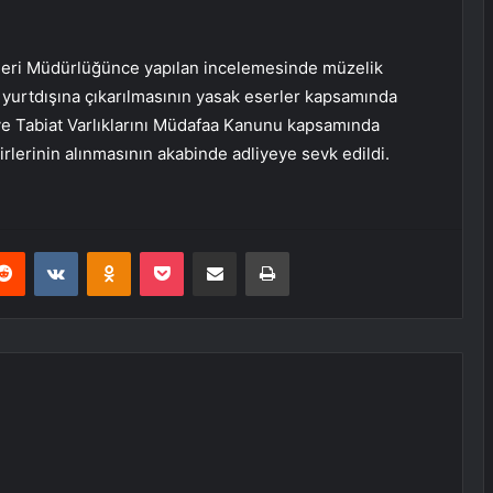
zeleri Müdürlüğünce yapılan incelemesinde müzelik
e yurtdışına çıkarılmasının yasak eserler kapsamında
 ve Tabiat Varlıklarını Müdafaa Kanunu kapsamında
irlerinin alınmasının akabinde adliyeye sevk edildi.
erest
Reddit
VKontakte
Odnoklassniki
Pocket
E-Posta ile paylaş
Yazdır