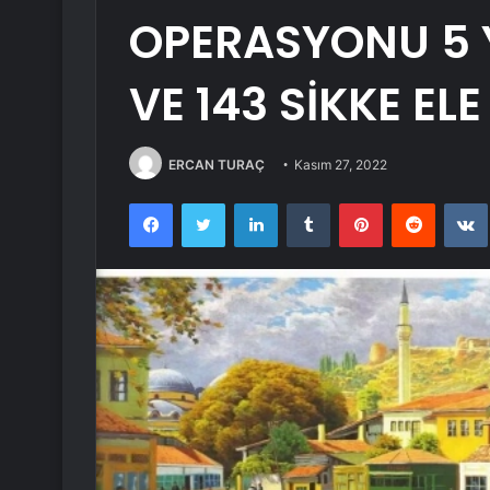
OPERASYONU 5 
VE 143 SİKKE ELE
ERCAN TURAÇ
Kasım 27, 2022
Facebook
Twitter
LinkedIn
Tumblr
Pinterest
Reddit