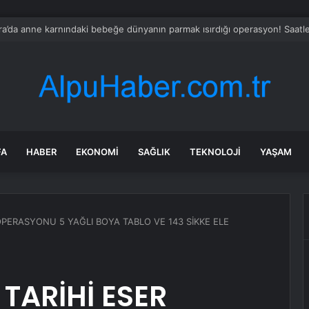
elli Belçika GP’sinde Polde, Verstappen İkinci
FA
HABER
EKONOMI
SAĞLIK
TEKNOLOJI
YAŞAM
OPERASYONU 5 YAĞLI BOYA TABLO VE 143 SİKKE ELE
TARİHİ ESER