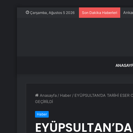
Anton
Çarşamba, Ağustos 5 2026
Son Dakika Haberleri
ANASAY
Anasayfa
/
Haber
/
EYÜPSULTAN’DA TARİHİ ESER 
GEÇİRİLDİ
Haber
EYÜPSULTAN’DA 