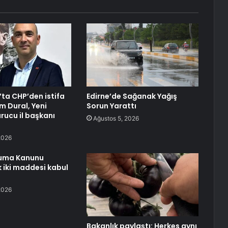
ta CHP’den istifa
Edirne’de Sağanak Yağış
m Dural, Yeni
Sorun Yarattı
urucu il başkanı
Ağustos 5, 2026
2026
uma Kanunu
ilk iki maddesi kabul
2026
Bakanlık paylaştı: Herkes aynı