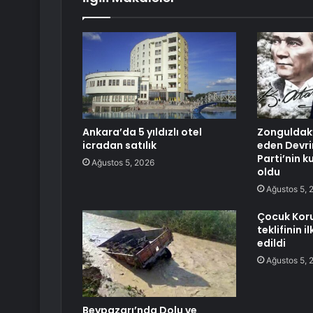
Ankara’da 5 yıldızlı otel
Zonguldak’
icradan satılık
eden Devri
Parti’nin k
Ağustos 5, 2026
oldu
Ağustos 5, 
Çocuk Kor
teklifinin 
edildi
Ağustos 5, 
Beypazarı’nda Dolu ve