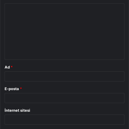
Y
o
r
u
m
*
Ad
*
E-posta
*
İnternet sitesi