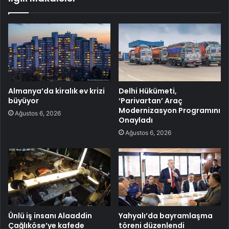
Almanya’da kiralık ev krizi
Delhi Hükümeti,
büyüyor
‘Parivartan’ Araç
Modernizasyon Programını
Ağustos 6, 2026
Onayladı
Ağustos 6, 2026
Ünlü iş insanı Alaaddin
Yahyalı’da bayramlaşma
Çağlıköse’ye kafede
töreni düzenlendi