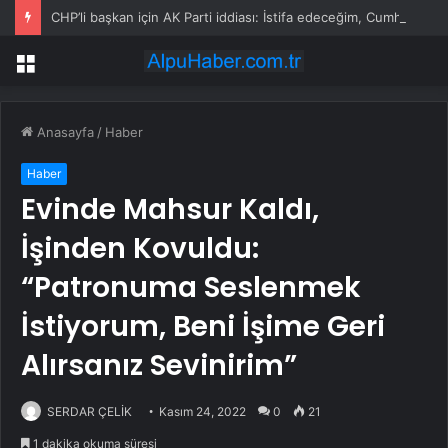
CHP’li başkan için AK Parti iddiası: İstifa edeceğim, Cumhurbaşkanına ilettik
Menü
Anasayfa
/
Haber
Haber
Evinde Mahsur Kaldı,
İşinden Kovuldu:
“Patronuma Seslenmek
İstiyorum, Beni İşime Geri
Alırsanız Sevinirim”
SERDAR ÇELİK
Kasım 24, 2022
0
21
1 dakika okuma süresi