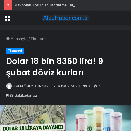
Kaybolan Tosunlar Jandarma Tarafından Bulundu
Menü
Anasayfa
/
Ekonomi
Ekonomi
Dolar 18 bin 8360 lira! 9
şubat döviz kurları
EREN ÖNEY KURNAZ
Şubat 9, 2023
0
7
Bir dakikadan az