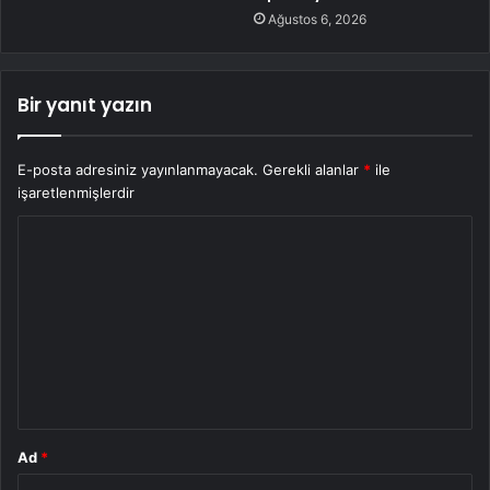
Ağustos 6, 2026
Bir yanıt yazın
E-posta adresiniz yayınlanmayacak.
Gerekli alanlar
*
ile
işaretlenmişlerdir
Y
o
r
u
m
*
Ad
*