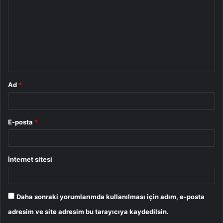
r
u
m
*
Ad
*
E-posta
*
İnternet sitesi
Daha sonraki yorumlarımda kullanılması için adım, e-posta
adresim ve site adresim bu tarayıcıya kaydedilsin.