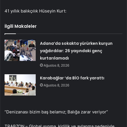
41 yıllık balıkçılık Hüseyin Kurt:
İlgili Makaleler
Adana’da sokakta yürürken kurşun
yağdırdılar: 26 yaşındaki genç
kurtarılamadı
Ağustos 8, 2026
Karabağlar ‘da BİO fark yarattı
Ağustos 8, 2026
“Denizanası bizim baş belamız; Balığa zarar veriyor”
TRABZON – Global ısınma, kirlilik ve avlanma nedeniyle