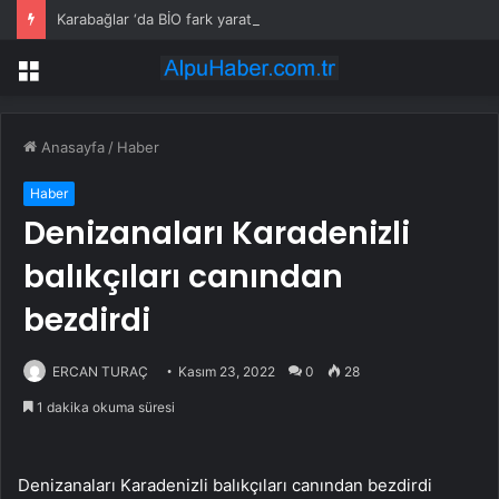
Karabağlar ‘da BİO fark yarattı
Menü
Anasayfa
/
Haber
Haber
Denizanaları Karadenizli
balıkçıları canından
bezdirdi
ERCAN TURAÇ
Kasım 23, 2022
0
28
1 dakika okuma süresi
Denizanaları Karadenizli balıkçıları canından bezdirdi