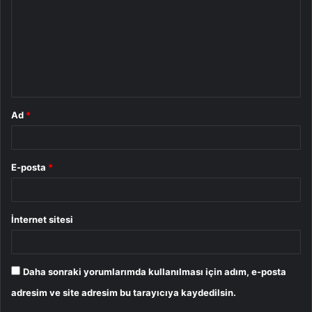
r
u
m
*
Ad
*
E-posta
*
İnternet sitesi
Daha sonraki yorumlarımda kullanılması için adım, e-posta
adresim ve site adresim bu tarayıcıya kaydedilsin.