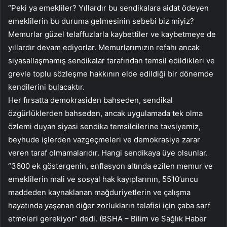
“Peki ya emekliler? Yıllardır bu sendikalara aidat ödeyen
emeklilerin bu duruma gelmesinin sebebi biz miyiz?
Memurlar güzel telaffuzlarla kaybettiler ve kaybetmeye de
yıllardır devam ediyorlar. Memurlarımızın refahı ancak
siyasallaşmamış sendikalar tarafından temsil edildikleri ve
grevle toplu sözleşme hakkının elde edildiği bir dönemde
kendilerini bulacaktır.
Her fırsatta demokrasiden bahseden, sendikal
özgürlüklerden bahseden, ancak uygulamada tek olma
özlemi duyan siyasi sendika temsilcilerine tavsiyemiz,
beyhude işlerden vazgeçmeleri ve demokrasiye zarar
veren taraf olmamalarıdır. Hangi sendikaya üye olsunlar.
“3600 ek göstergenin, enflasyon altında ezilen memur ve
emeklilerin mali ve sosyal hak kayıplarının, 5510’uncu
maddeden kaynaklanan mağduriyetlerin ve çalışma
hayatında yaşanan diğer zorlukların telafisi için çaba sarf
etmeleri gerekiyor” dedi. (BSHA – Bilim ve Sağlık Haber