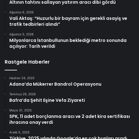
Altının tahtını sallayan yatırım aracı dibi gördü
Ağustos 6, 2026
Vali Aktaş: “Huzurlu bir bayram için gerekli asayiş ve
trafik tedbirleri alındı”
Ağustos 5, 2026
Milyonlarca İstanbullunun beklediği metro sonunda
açılıyor: Tarih verildi
Rastgele Haberler
Haziran 24, 2025
Adana’da Mükerrer Bandrol Operasyonu
Temmuz 29, 2026
Bafra’da Şehit Eşine Vefa Ziyareti
Mayıs 31, 2025
SPK, 11 adet borçlanma aracı ve 2 adet kira sertifikası
ihracına onay verdi
Aralık 5, 2025
Türkiye, 2025 yılında Google’da en çok bunları aradı