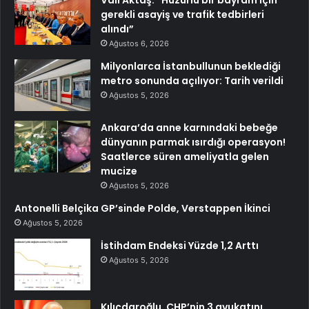
Vali Aktaş: “Huzurlu bir bayram için
gerekli asayiş ve trafik tedbirleri
alındı”
Ağustos 6, 2026
Milyonlarca İstanbullunun beklediği
metro sonunda açılıyor: Tarih verildi
Ağustos 5, 2026
Ankara’da anne karnındaki bebeğe
dünyanın parmak ısırdığı operasyon!
Saatlerce süren ameliyatla gelen
mucize
Ağustos 5, 2026
Antonelli Belçika GP’sinde Polde, Verstappen İkinci
Ağustos 5, 2026
İstihdam Endeksi Yüzde 1,2 Arttı
Ağustos 5, 2026
Kılıçdaroğlu, CHP’nin 3 avukatını