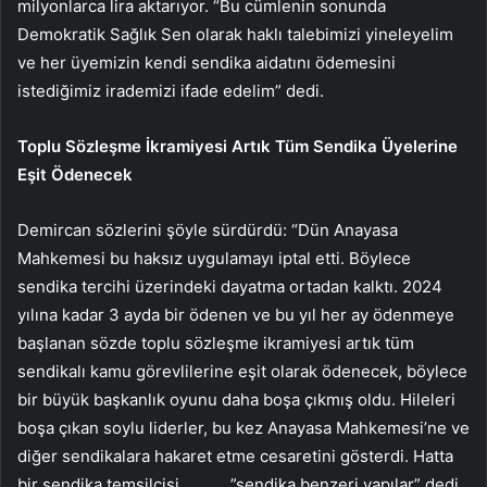
milyonlarca lira aktarıyor. “Bu cümlenin sonunda
Demokratik Sağlık Sen olarak haklı talebimizi yineleyelim
ve her üyemizin kendi sendika aidatını ödemesini
istediğimiz irademizi ifade edelim” dedi.
Toplu Sözleşme İkramiyesi Artık Tüm Sendika Üyelerine
Eşit Ödenecek
Demircan sözlerini şöyle sürdürdü: “Dün Anayasa
Mahkemesi bu haksız uygulamayı iptal etti. Böylece
sendika tercihi üzerindeki dayatma ortadan kalktı. 2024
yılına kadar 3 ayda bir ödenen ve bu yıl her ay ödenmeye
başlanan sözde toplu sözleşme ikramiyesi artık tüm
sendikalı kamu görevlilerine eşit olarak ödenecek, böylece
bir büyük başkanlık oyunu daha boşa çıkmış oldu. Hileleri
boşa çıkan soylu liderler, bu kez Anayasa Mahkemesi’ne ve
diğer sendikalara hakaret etme cesaretini gösterdi. Hatta
bir sendika temsilcisi ………..”sendika benzeri yapılar” dedi.