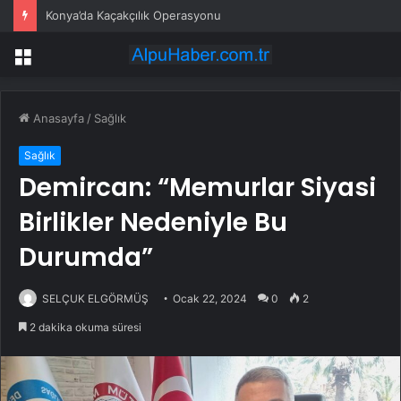
Konya’da Kaçakçılık Operasyonu
Menü
Anasayfa
/
Sağlık
Sağlık
Demircan: “Memurlar Siyasi
Birlikler Nedeniyle Bu
Durumda”
SELÇUK ELGÖRMÜŞ
Ocak 22, 2024
0
2
2 dakika okuma süresi