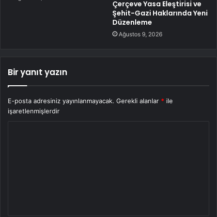
Çerçeve Yasa Eleştirisi ve
Şehit-Gazi Haklarında Yeni
Düzenleme
Ağustos 9, 2026
Bir yanıt yazın
E-posta adresiniz yayınlanmayacak.
Gerekli alanlar
*
ile
işaretlenmişlerdir
Y
o
r
u
m
*