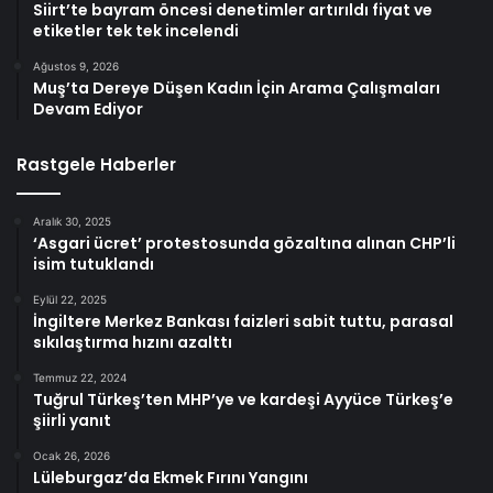
Siirt’te bayram öncesi denetimler artırıldı fiyat ve
etiketler tek tek incelendi
Ağustos 9, 2026
Muş’ta Dereye Düşen Kadın İçin Arama Çalışmaları
Devam Ediyor
Rastgele Haberler
Aralık 30, 2025
‘Asgari ücret’ protestosunda gözaltına alınan CHP’li
isim tutuklandı
Eylül 22, 2025
İngiltere Merkez Bankası faizleri sabit tuttu, parasal
sıkılaştırma hızını azalttı
Temmuz 22, 2024
Tuğrul Türkeş’ten MHP’ye ve kardeşi Ayyüce Türkeş’e
şiirli yanıt
Ocak 26, 2026
Lüleburgaz’da Ekmek Fırını Yangını