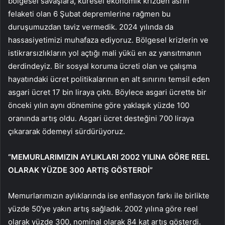
bölgesel savaşlara, küresel ekonomik krizden asrın
felaketi olan 6 Şubat depremlerine rağmen bu
duruşumuzdan taviz vermedik. 2024 yılında da
hassasiyetimizi muhafaza ediyoruz. Bölgesel krizlerin ve
istikrarsızlıkların yol açtığı mali yükü en az yansıtmanın
derdindeyiz. Bir sosyal koruma ücreti olan ve çalışma
hayatındaki ücret politikalarının en alt sınırını temsil eden
asgari ücret 17 bin liraya çıktı. Böylece asgari ücrette bir
önceki yılın aynı dönemine göre yaklaşık yüzde 100
oranında artış oldu. Asgari ücret desteğini 700 liraya
çıkararak ödemeyi sürdürüyoruz.
“MEMURLARIMIZIN AYLIKLARI 2002 YILINA GÖRE REEL
OLARAK YÜZDE 300 ARTIŞ GÖSTERDİ”
Memurlarımızın aylıklarında ise enflasyon farkı ile birlikte
yüzde 50’ye yakın artış sağladık. 2002 yılına göre reel
olarak yüzde 300, nominal olarak 84 kat artış gösterdi.