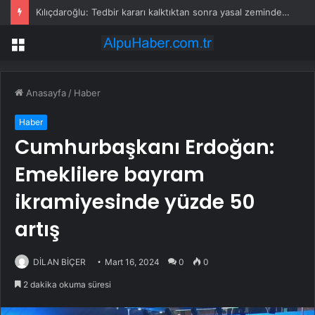
Kılıçdaroğlu: Tedbir kararı kalktıktan sonra yasal zeminde kurultay olur
Menü
Anasayfa
/
Haber
Haber
Cumhurbaşkanı Erdoğan:
Emeklilere bayram
ikramiyesinde yüzde 50
artış
DİLAN BİÇER
Mart 16, 2024
0
0
2 dakika okuma süresi