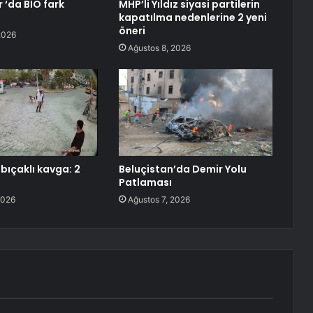
 ‘da BİO fark
MHP’li Yıldız siyasi partilerin
kapatılma nedenlerine 2 yeni
öneri
2026
Ağustos 8, 2026
bıçaklı kavga: 2
Beluçistan’da Demir Yolu
Patlaması
2026
Ağustos 7, 2026