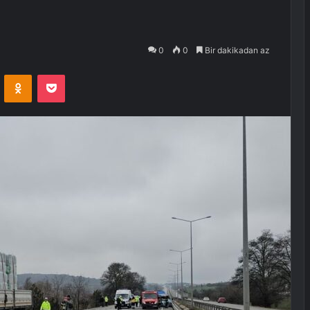
0
0
Bir dakikadan az
VKontakte
Odnoklassniki
Pocket