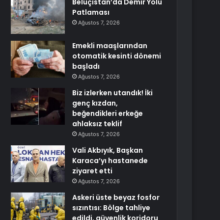
Beluçistan’da Demir Yolu
Patlaması
Ağustos 7, 2026
Emekli maaşlarından
otomatik kesinti dönemi
başladı
Ağustos 7, 2026
Biz izlerken utandık! İki
genç kızdan,
beğendikleri erkeğe
ahlaksız teklif
Ağustos 7, 2026
Vali Akbıyık, Başkan
Karaca’yı hastanede
ziyaret etti
Ağustos 7, 2026
Askeri üste beyaz fosfor
sızıntısı: Bölge tahliye
edildi, güvenlik koridoru