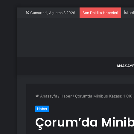
İstan
Cumartesi, Ağustos 8 2026
Son Dakika Haberleri
ANASAY
Anasayfa
/
Haber
/
Çorum’da Minibüs Kazası: 1 Ölü, 
Haber
Çorum’da Minibü