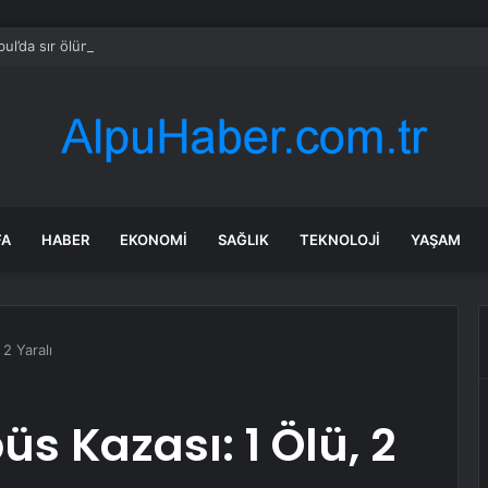
bul’da sır ölüm: 37 yaşındaki kadın savcının evinde ölü bulundu!
FA
HABER
EKONOMI
SAĞLIK
TEKNOLOJI
YAŞAM
2 Yaralı
s Kazası: 1 Ölü, 2