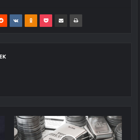
erest
Reddit
VKontakte
Odnoklassniki
Pocket
E-Posta ile paylaş
Yazdır
EK