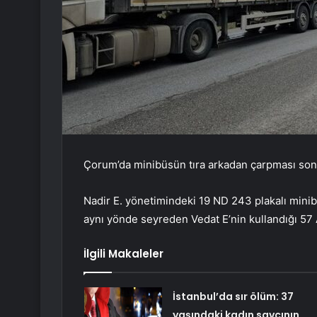
Çorum’da minibüsün tıra arkadan çarpması sonucu
Nadir E. yönetimindeki 19 ND 243 plakalı min
aynı yönde seyreden Vedat E’nin kullandığı 57 A
İlgili Makaleler
İstanbul’da sır ölüm: 37
yaşındaki kadın savcının