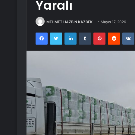
Yaralı
MEHMET HAZBİN KAZBEK
Mayıs 17, 2026
Facebook
Twitter
LinkedIn
Tumblr
Pinterest
Reddit