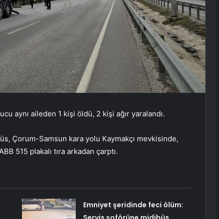
 aynı aileden 1 kişi öldü, 2 kişi ağır yaralandı.
ibüs, Çorum-Samsun kara yolu Kaymakçı mevkisinde,
BB 515 plakalı tıra arkadan çarptı.
Emniyet şeridinde feci ölüm:
Servis şoförüne midibüs