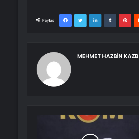
Facebook
Twitter
LinkedIn
Tumblr
Pint
Paylaş
MEHMET HAZBİN KAZB