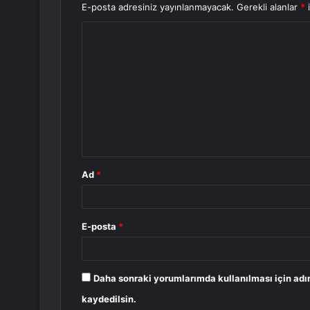
E-posta adresiniz yayınlanmayacak.
Gerekli alanlar
*
i
Y
o
r
u
m
*
Ad
*
E-posta
*
Daha sonraki yorumlarımda kullanılması için adı
kaydedilsin.