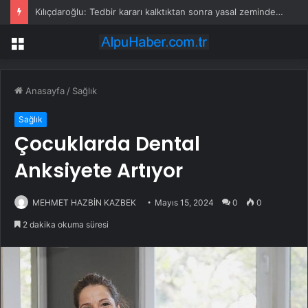
Kılıçdaroğlu: Tedbir kararı kalktıktan sonra yasal zeminde kurultay olur
Menü
Anasayfa
/
Sağlık
Sağlık
Çocuklarda Dental
Anksiyete Artıyor
MEHMET HAZBİN KAZBEK
Mayıs 15, 2024
0
0
2 dakika okuma süresi