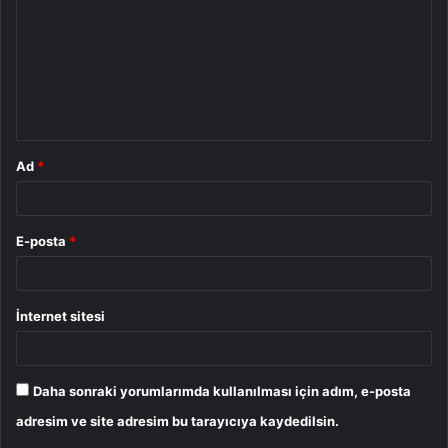
r
u
m
*
Ad
*
E-posta
*
İnternet sitesi
Daha sonraki yorumlarımda kullanılması için adım, e-posta
adresim ve site adresim bu tarayıcıya kaydedilsin.