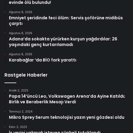
evinde ölü bulundu!
Ağustos 8, 2026
Emniyet şeridinde feci ölüm: Servis şoförüne midibüs
çarptı
Ağustos 8, 2026
Adana’da sokakta yürürken kurşun yağdırdılar: 26
yaşındaki genç kurtarılamadı
Ağustos 8, 2026
Karabağlar ‘da BİO fark yarattı
Rastgele Haberler
Aralık 2, 2025
Papa 14’üncü Leo, Volkswagen Arena’da Ayine Katıldı;
Birlik ve Beraberlik Mesajı Verdi
Temmuz 2, 2024
Mikro Sprey Serum teknolojisi yazın yeni gözdesi oldu
Ekim 3, 2025
İş yerini yakmak isteyen şüpheli tutuklandı