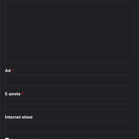
Y
o
r
u
m
*
Ad
*
E-posta
*
İnternet sitesi