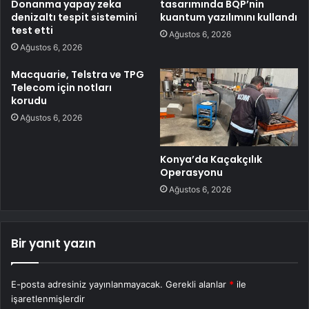
Donanma yapay zeka
tasarımında BQP’nin
denizaltı tespit sistemini
kuantum yazılımını kullandı
test etti
Ağustos 6, 2026
Ağustos 6, 2026
Macquarie, Telstra ve TPG
Telecom için notları
korudu
Ağustos 6, 2026
Konya’da Kaçakçılık
Operasyonu
Ağustos 6, 2026
Bir yanıt yazın
E-posta adresiniz yayınlanmayacak.
Gerekli alanlar
*
ile
işaretlenmişlerdir