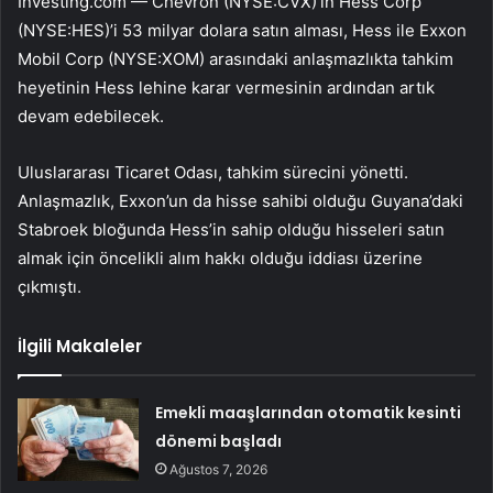
Investing.com —
Chevron
(NYSE:
CVX
)’ın
Hess Corp
(NYSE:
HES
)’i 53 milyar dolara satın alması, Hess ile
Exxon
Mobil
Corp (NYSE:
XOM
) arasındaki anlaşmazlıkta tahkim
heyetinin Hess lehine karar vermesinin ardından artık
devam edebilecek.
Uluslararası Ticaret Odası, tahkim sürecini yönetti.
Anlaşmazlık, Exxon’un da hisse sahibi olduğu Guyana’daki
Stabroek bloğunda Hess’in sahip olduğu hisseleri satın
almak için öncelikli alım hakkı olduğu iddiası üzerine
çıkmıştı.
İlgili Makaleler
Emekli maaşlarından otomatik kesinti
dönemi başladı
Ağustos 7, 2026