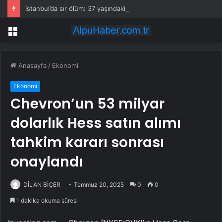
İstanbul’da sır ölüm: 37 yaşındaki kadın savcının evinde ölü bulundu!
Menü
Anasayfa
/
Ekonomi
Ekonomi
Chevron’un 53 milyar
dolarlık Hess satın alımı
tahkim kararı sonrası
onaylandı
DİLAN BİÇER
Temmuz 20, 2025
0
0
1 dakika okuma süresi