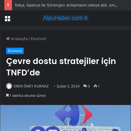
İtalya, İspanya ile Schengen anlaşmasını askıya aldı, sınırları kapattı!
Menü
Anasayfa
/
Ekonomi
Ekonomi
Çevre dostu stratejiler için
TNFD’de
EREN ÖNEY KURNAZ
Şubat 2, 2024
0
1
1 dakika okuma süresi