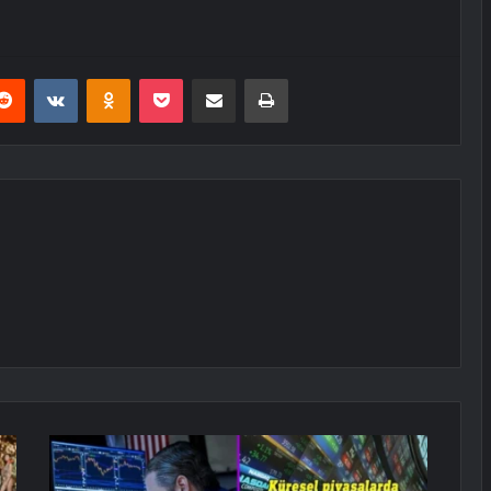
erest
Reddit
VKontakte
Odnoklassniki
Pocket
E-Posta ile paylaş
Yazdır