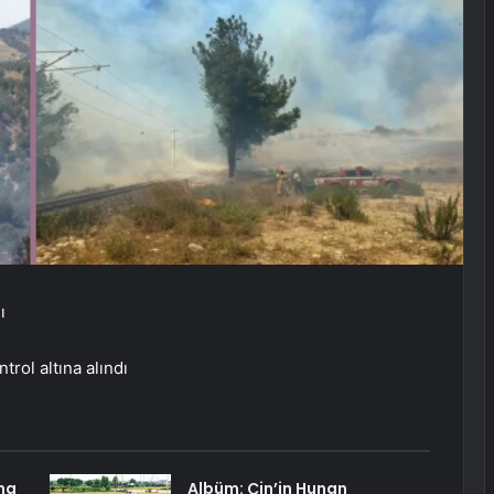
ı
rol altına alındı
na
Albüm: Çin’in Hunan