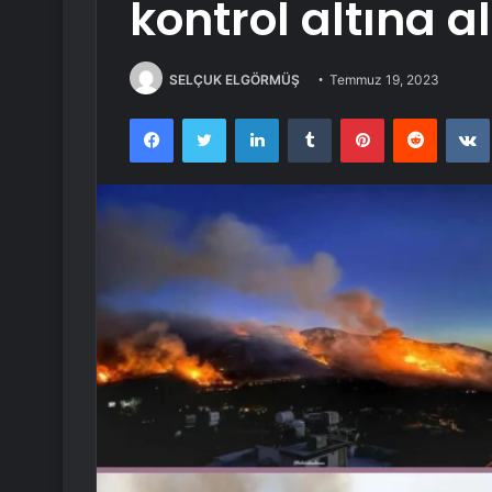
kontrol altına a
SELÇUK ELGÖRMÜŞ
Temmuz 19, 2023
Facebook
Twitter
LinkedIn
Tumblr
Pinterest
Reddit