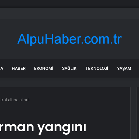
lışmaları sırasında tam 22 bin torba altın çıkarıldı
FA
HABER
EKONOMI
SAĞLIK
TEKNOLOJI
YAŞAM
ol altına alındı
rman yangını