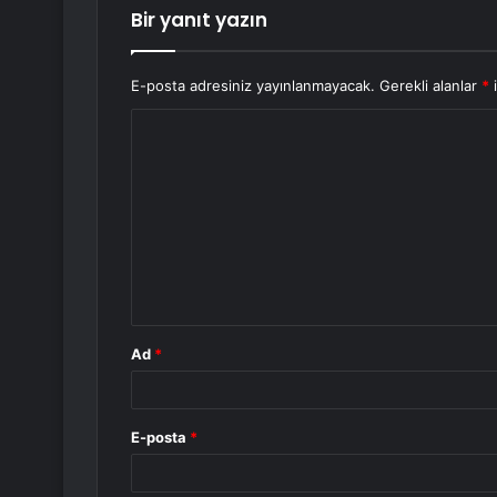
Bir yanıt yazın
E-posta adresiniz yayınlanmayacak.
Gerekli alanlar
*
i
Y
o
r
u
m
*
Ad
*
E-posta
*