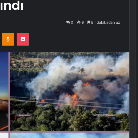
lındı
0
9
Bir dakikadan az
VKontakte
Odnoklassniki
Pocket