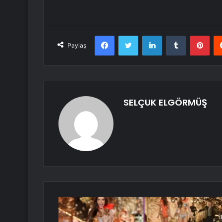
Facebook
Twitter
LinkedIn
Tumblr
Pint
Paylaş
SELÇUK ELGÖRMÜŞ