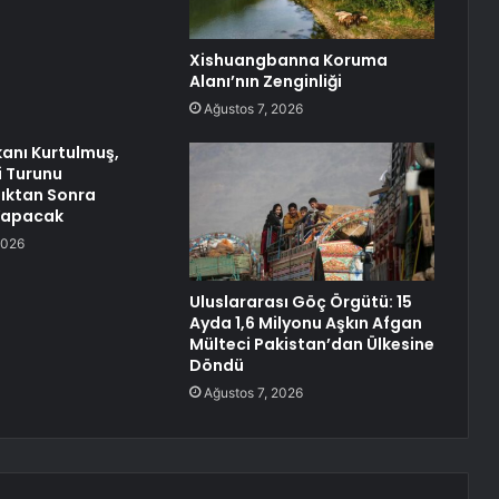
Xishuangbanna Koruma
Alanı’nın Zenginliği
Ağustos 7, 2026
anı Kurtulmuş,
i Turunu
ktan Sonra
Yapacak
2026
Uluslararası Göç Örgütü: 15
Ayda 1,6 Milyonu Aşkın Afgan
Mülteci Pakistan’dan Ülkesine
Döndü
Ağustos 7, 2026