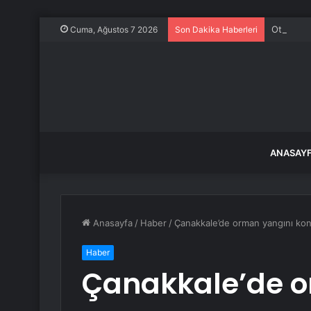
Otoyol ça
Cuma, Ağustos 7 2026
Son Dakika Haberleri
ANASAY
Anasayfa
/
Haber
/
Çanakkale’de orman yangını kontr
Haber
Çanakkale’de o