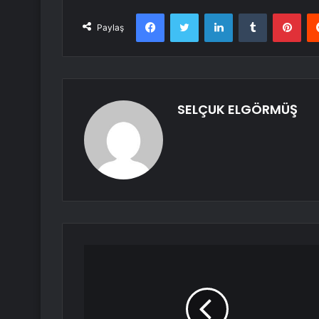
Facebook
Twitter
LinkedIn
Tumblr
Pint
Paylaş
SELÇUK ELGÖRMÜŞ