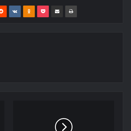
erest
Reddit
VKontakte
Odnoklassniki
Pocket
E-Posta ile paylaş
Yazdır