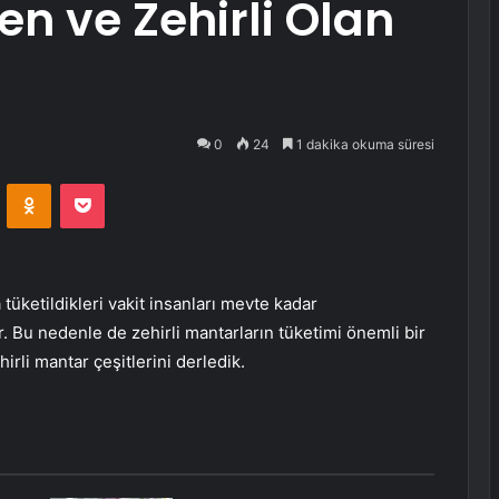
en ve Zehirli Olan
i
0
24
1 dakika okuma süresi
VKontakte
Odnoklassniki
Pocket
tüketildikleri vakit insanları mevte kadar
r. Bu nedenle de zehirli mantarların tüketimi önemli bir
hirli mantar çeşitlerini derledik.