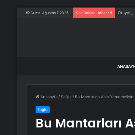
Otoyol ça
Cuma, Ağustos 7 2026
Son Dakika Haberleri
ANASAY
Anasayfa
/
Sağlık
/
Bu Mantarları Asla Yememelisiniz
Sağlık
Bu Mantarları A