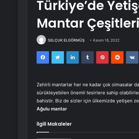
Türkiye’de Yetiş
Mantar Çeşitler
SELÇUK ELGÖRMÜŞ
Kasım 18, 2022
Facebook
Twitter
LinkedIn
Tumblr
Pinterest
Reddit
Zehirli mantarlar her ne kadar çok olmasalar da 
sürükleyebilen önemli tesirlere sahip olabilirle
bahistir. Biz de sizler için ülkemizde yetişen ze
Ağulu mantar
İlgili Makaleler