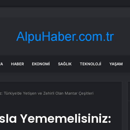
lışmaları sırasında tam 22 bin torba altın çıkarıldı
FA
HABER
EKONOMI
SAĞLIK
TEKNOLOJI
YAŞAM
: Türkiye’de Yetişen ve Zehirli Olan Mantar Çeşitleri
sla Yememelisiniz: