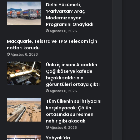
Delhi Hükümeti,
‘Parivartan’ Araç
Modernizasyon
Programını Onayladı
Ağustos 6, 2026
Macquarie, Telstra ve TPG Telecom için
notları korudu
Ağustos 6, 2026
Ünlü iş insanı Alaaddin
Çağlıköse’ye kafede
bıçaklı saldırının
görüntüleri ortaya çıktı
Ağustos 6, 2026
Tüm ülkenin su ihtiyacını
karşılayacak: Çölün
ortasında su resmen
nehir gibi akacak
Ağustos 6, 2026
Yahyalı’da