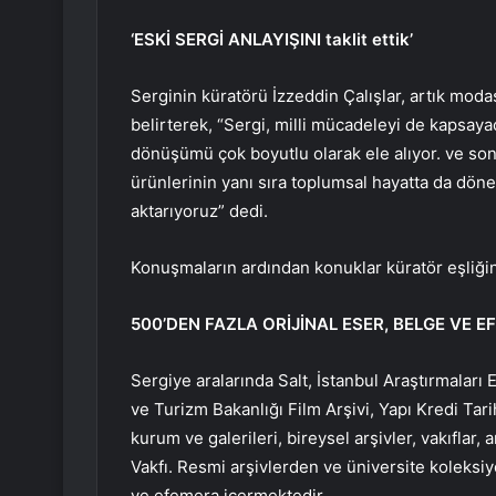
‘ESKİ SERGİ ANLAYIŞINI taklit ettik’
Serginin küratörü İzzeddin Çalışlar, artık modas
belirterek, “Sergi, milli mücadeleyi de kapsay
dönüşümü çok boyutlu olarak ele alıyor. ve son
ürünlerinin yanı sıra toplumsal hayatta da dönem
aktarıyoruz” dedi.
Konuşmaların ardından konuklar küratör eşliğin
500’DEN FAZLA ORİJİNAL ESER, BELGE VE 
Sergiye aralarında Salt, İstanbul Araştırmaları 
ve Turizm Bakanlığı Film Arşivi, Yapı Kredi Tar
kurum ve galerileri, bireysel arşivler, vakıflar,
Vakfı. Resmi arşivlerden ve üniversite koleksiyo
ve efemera içermektedir.