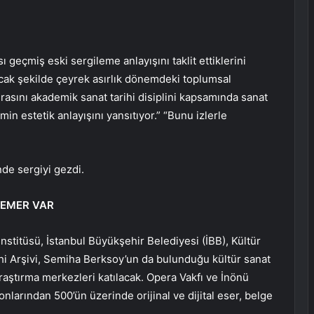
ı geçmiş eski sergileme anlayışını taklit ettiklerini
acak şekilde çeyrek asırlık dönemdeki toplumsal
rasını akademik sanat tarihi disiplini kapsamında sanat
in estetik anlayışını yansıtıyor.” “Bunu izlerle
de sergiyi gezdi.
EFEMER VAR
Enstitüsü, İstanbul Büyükşehir Belediyesi (İBB), Kültür
ihi Arşivi, Semiha Berksoy’un da bulunduğu kültür sanat
 araştırma merkezleri katılacak. Opera Vakfı ve İnönü
nlarından 500’ün üzerinde orijinal ve dijital eser, belge