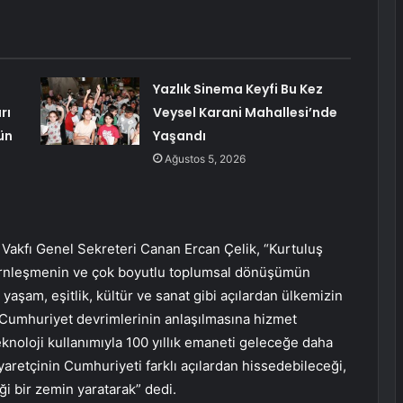
Yazlık Sinema Keyfi Bu Kez
rı
Veysel Karani Mahallesi’nde
ün
Yaşandı
Ağustos 5, 2026
 Vakfı Genel Sekreteri Canan Ercan Çelik, “Kurtuluş
ernleşmenin ve çok boyutlu toplumsal dönüşümün
şam, eşitlik, kültür ve sanat gibi açılardan ülkemizin
 Cumhuriyet devrimlerinin anlaşılmasına hizmet
eknoloji kullanımıyla 100 yıllık emaneti geleceğe daha
yaretçinin Cumhuriyeti farklı açılardan hissedebileceği,
i bir zemin yaratarak” dedi.