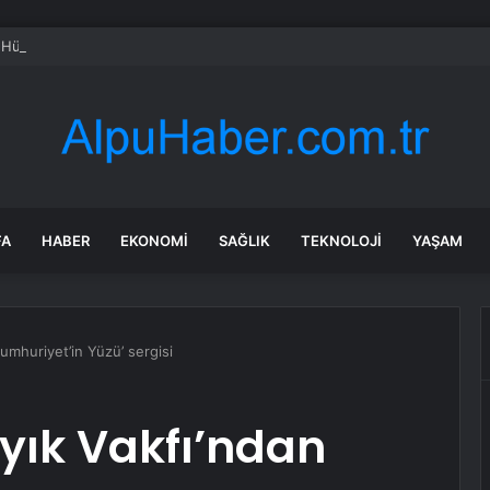
 Hükümeti, ‘Parivartan’ Araç Modernizasyon Programını Onayladı
FA
HABER
EKONOMI
SAĞLIK
TEKNOLOJI
YAŞAM
umhuriyet’in Yüzü’ sergisi
yık Vakfı’ndan