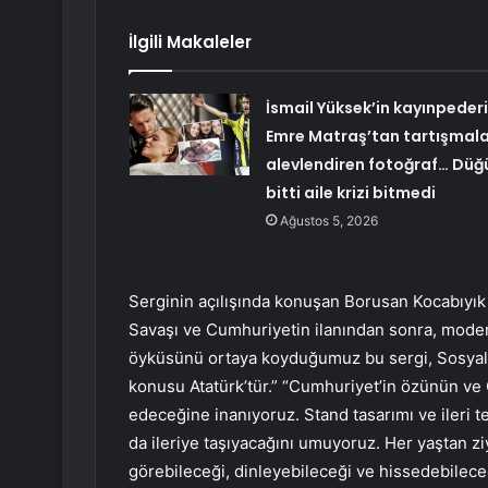
İlgili Makaleler
İsmail Yüksek’in kayınpederi
Emre Matraş’tan tartışmala
alevlendiren fotoğraf… Düğ
bitti aile krizi bitmedi
Ağustos 5, 2026
Serginin açılışında konuşan Borusan Kocabıyık
Savaşı ve Cumhuriyetin ilanından sonra, mod
öyküsünü ortaya koyduğumuz bu sergi, Sosyal ya
konusu Atatürk’tür.” “Cumhuriyet’in özünün ve
edeceğine inanıyoruz. Stand tasarımı ve ileri t
da ileriye taşıyacağını umuyoruz. Her yaştan zi
görebileceği, dinleyebileceği ve hissedebileceğ