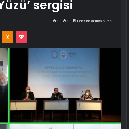
Yüzü’ sergisi
0
0
1 dakika okuma süresi
VKontakte
Odnoklassniki
Pocket