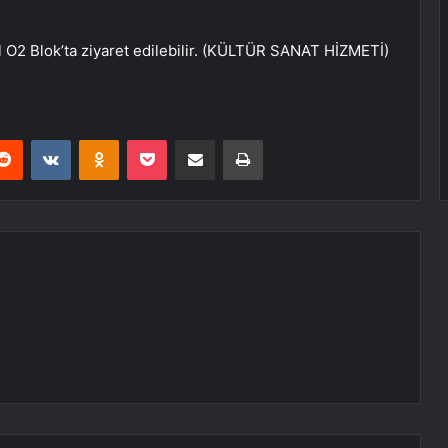
ul O2 Blok’ta ziyaret edilebilir. (KÜLTÜR SANAT HİZMETİ)
erest
Reddit
VKontakte
Odnoklassniki
Pocket
E-Posta ile paylaş
Yazdır