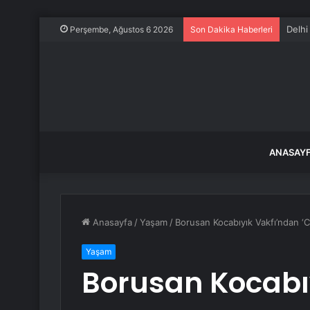
Delhi
Perşembe, Ağustos 6 2026
Son Dakika Haberleri
ANASAY
Anasayfa
/
Yaşam
/
Borusan Kocabıyık Vakfı’ndan ‘C
Yaşam
Borusan Kocabı