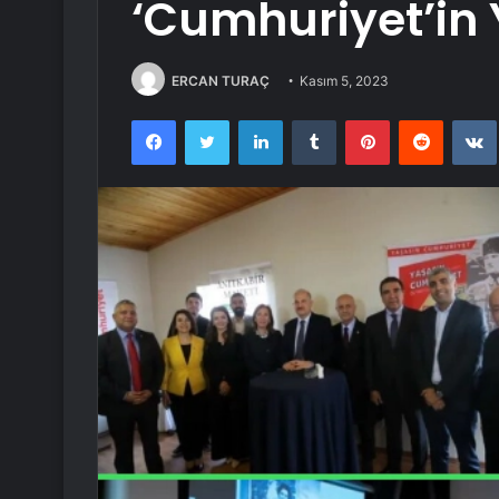
‘Cumhuriyet’in 
ERCAN TURAÇ
Kasım 5, 2023
Facebook
Twitter
LinkedIn
Tumblr
Pinterest
Reddit