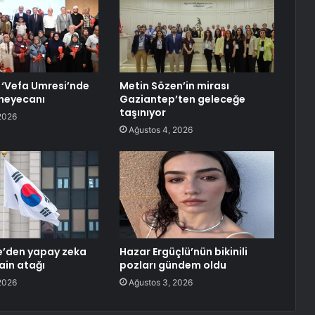
‘Vefa Umresi’nde
Metin Sözen’in mirası
 heyecanı
Gaziantep’ten geleceğe
taşınıyor
2026
Ağustos 4, 2026
e’den yapay zeka
Hazar Ergüçlü’nün bikinili
ain atağı
pozları gündem oldu
2026
Ağustos 3, 2026